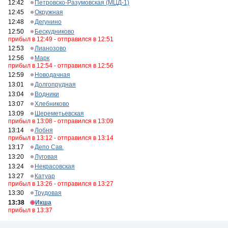
12:42
Петровско-Разумовская (МЦД-1)
12:45
Окружная
12:48
Дегунино
12:50
Бескудниково
прибыл в 12:49 - отправился в 12:51
12:53
Лианозово
12:56
Марк
прибыл в 12:54 - отправился в 12:56
12:59
Новодачная
13:01
Долгопрудная
13:04
Водники
13:07
Хлебниково
13:09
Шереметьевская
прибыл в 13:08 - отправился в 13:09
13:14
Лобня
прибыл в 13:12 - отправился в 13:14
13:17
Депо Сав.
13:20
Луговая
13:24
Некрасовская
13:27
Катуар
прибыл в 13:26 - отправился в 13:27
13:30
Трудовая
13:38
Икша
прибыл в 13:37