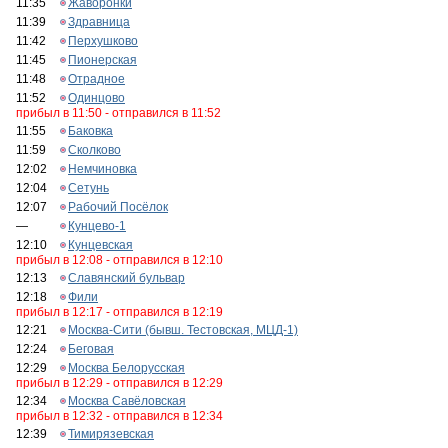
11:35
Жаворонки
11:39
Здравница
11:42
Перхушково
11:45
Пионерская
11:48
Отрадное
11:52
Одинцово
прибыл в 11:50 - отправился в 11:52
11:55
Баковка
11:59
Сколково
12:02
Немчиновка
12:04
Сетунь
12:07
Рабочий Посёлок
—
Кунцево-1
12:10
Кунцевская
прибыл в 12:08 - отправился в 12:10
12:13
Славянский бульвар
12:18
Фили
прибыл в 12:17 - отправился в 12:19
12:21
Москва-Сити (бывш. Тестовская, МЦД-1)
12:24
Беговая
12:29
Москва Белорусская
прибыл в 12:29 - отправился в 12:29
12:34
Москва Савёловская
прибыл в 12:32 - отправился в 12:34
12:39
Тимирязевская