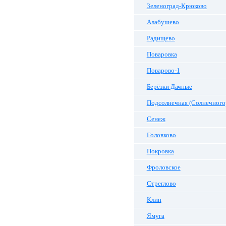
Зеленоград-Крюково
Алабушево
Радищево
Поваровка
Поварово-1
Берёзки Дачные
Подсолнечная (Солнечного
Сенеж
Головково
Покровка
Фроловское
Стреглово
Клин
Ямуга