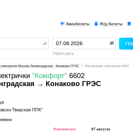
Авиабилеты
Ж/д билеты
По
00
убрать дату
электричек Москва Ленинградская - Конаково ГРЭС
Расписание электрички 6602
лектрички
"Комфорт"
6602
нградская → Конаково ГРЭС
ца
овско-Тверская ППК"
дневно
Фактическое
07 августа