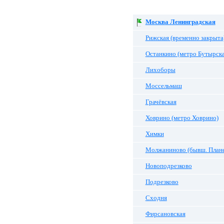
Москва Ленинградская
Рижская (временно закрыта
Останкино (метро Бутырска
Лихоборы
Моссельмаш
Грачёвская
Ховрино (метро Ховрино)
Химки
Молжаниново (бывш. Плане
Новоподрезково
Подрезково
Сходня
Фирсановская