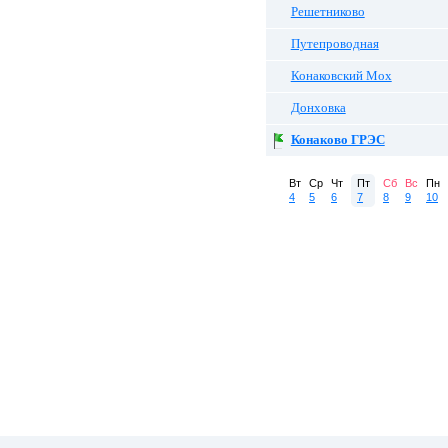
Решетниково
Путепроводная
Конаковский Мох
Донховка
Конаково ГРЭС
Вт
Ср
Чт
Пт
Сб
Вс
Пн
4
5
6
7
8
9
10