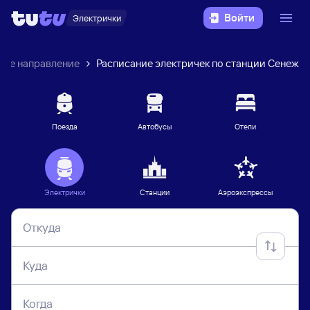
Войти
Электрички
кое направление
Расписание электричек по станции Сенеж
Поезда
Автобусы
Отели
Электрички
Станции
Аэроэкспрессы
Откуда
Куда
Когда