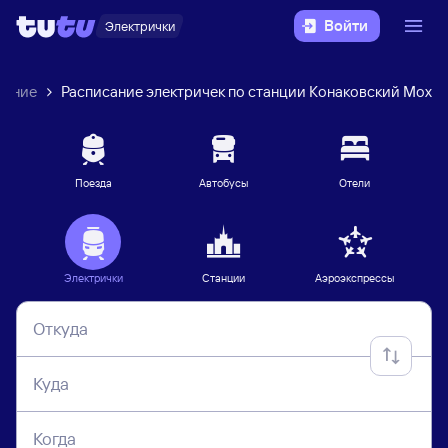
Войти
Электрички
ление
Расписание электричек по станции Конаковский Мох
Поезда
Автобусы
Отели
Электрички
Станции
Аэроэкспрессы
Откуда
Куда
Когда