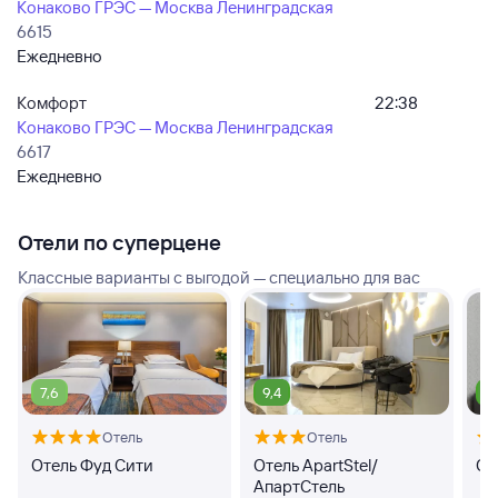
Конаково ГРЭС — Москва Ленинградская
6615
Ежедневно
Комфорт
22:38
Конаково ГРЭС — Москва Ленинградская
6617
Ежедневно
Отели по суперцене
Классные варианты с выгодой — специально для вас
7,6
9,4
9
Отель
Отель
Отель Фуд Сити
Отель ApartStel/
От
АпартСтель