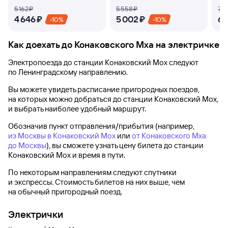
5 ⁠162 ⁠₽
5 ⁠558 ⁠₽
7 ⁠4
4 ⁠646 ⁠₽
5 ⁠002 ⁠₽
6 ⁠
-10%
-10%
Как доехать до
Конаковского Мха
на электричке
Электропоезда до
станции Конаковский Мох
следуют
по Ленинградскому направлению.
Вы можете увидеть расписание пригородных поездов,
на которых можно добраться до
станции Конаковский Мох
,
и выбрать наиболее удобный маршрут.
Обозначив пункт отправления/прибытия (например,
из Москвы в Конаковский Мох
или
от Конаковского Мха
до Москвы
), вы сможете узнать цену билета до
станции
Конаковский Мох
и время в пути.
По некоторым направлениям следуют спутники
и экспрессы. Стоимость билетов на них выше, чем
на обычный пригородный поезд.
Электрички