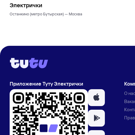
Электрички
Останкино (метро Бутырская) — Москва
Приложение Туту Электрички
Ком
О на
Вака
Конт
Прав