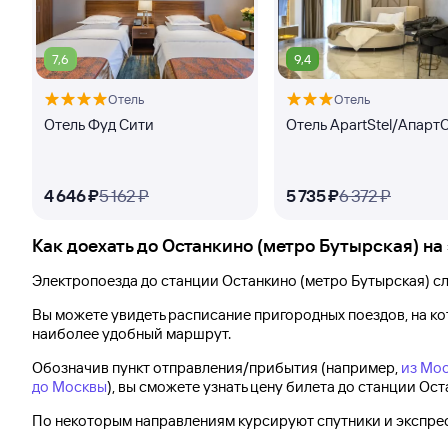
7,6
9,4
Отель
Отель
Отель Фуд Сити
Отель ApartStel/Апарт
4 ⁠646 ⁠₽
5 ⁠162 ⁠₽
5 ⁠735 ⁠₽
6 ⁠372 ⁠₽
Как доехать до
Останкино (метро Бутырская)
на
Электропоезда до
станции Останкино (метро Бутырская)
сл
Вы можете увидеть расписание пригородных поездов, на к
наиболее удобный маршрут.
Обозначив пункт отправления/прибытия (например,
из Мос
до Москвы
), вы сможете узнать цену билета до
станции Ост
По некоторым направлениям курсируют спутники и экспресс