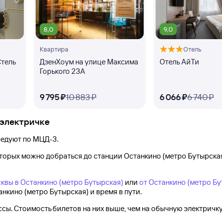
8,0
9,0
Квартира
Отель
Стель
ДзенХоум на улице Максима
Отель АйТи
Горького 23А
9 ⁠795 ⁠₽
10 ⁠883 ⁠₽
6 ⁠066 ⁠₽
6 ⁠740 ⁠₽
 электричке
едуют по МЦД-3.
оторых можно добраться до
станции Останкино (метро Бутырска
квы в Останкино (метро Бутырская)
или
от Останкино (метро Бу
анкино (метро Бутырская)
и время в пути.
ы. Стоимость билетов на них выше, чем на обычную электричку