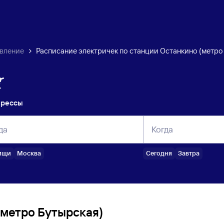
авление
Расписание электричек по станции Останкино (метро
прессы
да
Когда
ищи
Москва
Сегодня
Завтра
(метро Бутырская)