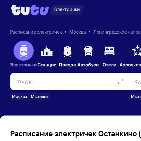
Электрички
Расписание электричек
Москва
Ленинградское напр
Электрички
Станции
Поезда
Автобусы
Отели
Аэроэкс
Откуда
Ку
Москва
Мытищи
Мыт
Расписание электричек Останкино 