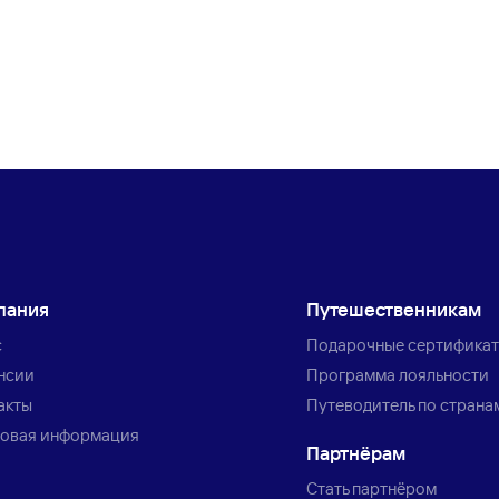
пания
Путешественникам
с
Подарочные сертифика
нсии
Программа лояльности
акты
Путеводитель по страна
овая информация
Партнёрам
Стать партнёром