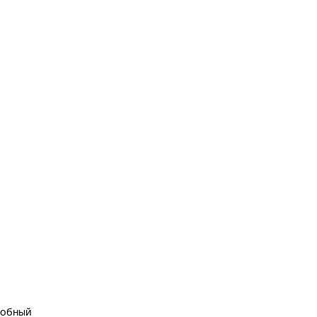
удобный