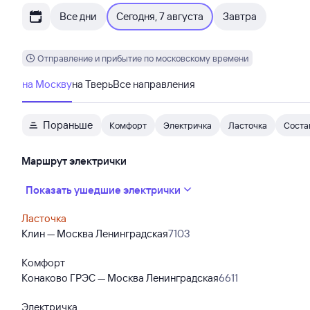
Все дни
Сегодня, 7 августа
Завтра
Отправление и прибытие по московскому времени
на Москву
на Тверь
Все направления
Пораньше
Комфорт
Электричка
Ласточка
Соста
Маршрут электрички
Показать ушедшие электрички
Ласточка
Клин — Москва Ленинградская
7103
Комфорт
Конаково ГРЭС — Москва Ленинградская
6611
Электричка