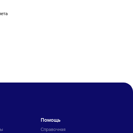
лета
Помощь
ты
Справочная