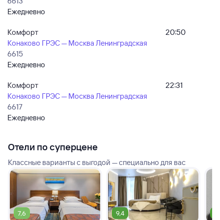
6613
Ежедневно
Комфорт
20:50
Конаково ГРЭС — Москва Ленинградская
6615
Ежедневно
Комфорт
22:31
Конаково ГРЭС — Москва Ленинградская
6617
Ежедневно
Отели по суперцене
Классные варианты с выгодой — специально для вас
7,6
9,4
9