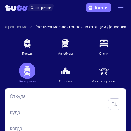
Войти
Электрички
 направление
Расписание электричек по станции Донховка
Поезда
Автобусы
Отели
Электрички
Станции
Аэроэкспрессы
Откуда
Куда
Когда