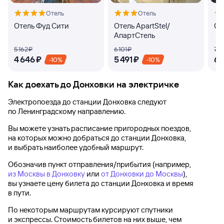
Отель
Отель
Отель Фуд Сити
Отель ApartStel/
От
АпартСтель
5 ⁠162 ⁠₽
6 ⁠101 ⁠₽
7 ⁠4
4 ⁠646 ⁠₽
5 ⁠491 ⁠₽
6 ⁠
-10%
-10%
Как доехать до
Донховки
на электричке
Электропоезда до
станции Донховка
следуют
по Ленинградскому направлению.
Вы можете узнать расписание пригородных поездов,
на которых можно добраться до
станции Донховка
,
и выбрать наиболее удобный маршрут.
Обозначив пункт отправления/прибытия (например,
из Москвы в Донховку
или
от Донховки до Москвы
),
вы узнаете цену билета до
станции Донховка
и время
в пути.
По некоторым маршрутам курсируют спутники
и экспрессы. Стоимость билетов на них выше, чем