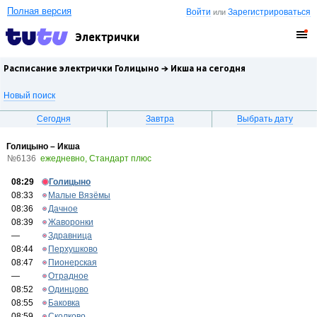
Полная версия
Войти
Зарегистрироваться
или
Электрички
Расписание электрички Голицыно →
Икша
на сегодня
Новый поиск
Сегодня
Завтра
Выбрать дату
Голицыно – Икша
№6136
ежедневно, Стандарт плюс
08:29
Голицыно
08:33
Малые Вязёмы
08:36
Дачное
08:39
Жаворонки
—
Здравница
08:44
Перхушково
08:47
Пионерская
—
Отрадное
08:52
Одинцово
08:55
Баковка
08:59
Сколково