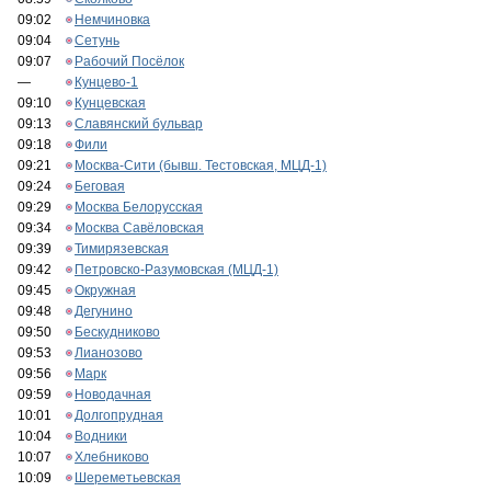
09:02
Немчиновка
09:04
Сетунь
09:07
Рабочий Посёлок
—
Кунцево-1
09:10
Кунцевская
09:13
Славянский бульвар
09:18
Фили
09:21
Москва-Сити (бывш. Тестовская, МЦД-1)
09:24
Беговая
09:29
Москва Белорусская
09:34
Москва Савёловская
09:39
Тимирязевская
09:42
Петровско-Разумовская (МЦД-1)
09:45
Окружная
09:48
Дегунино
09:50
Бескудниково
09:53
Лианозово
09:56
Марк
09:59
Новодачная
10:01
Долгопрудная
10:04
Водники
10:07
Хлебниково
10:09
Шереметьевская