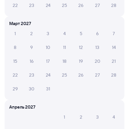
22
23
24
25
26
27
28
Дни следования
ближайшие: 6, 8, 10 августа
Маршрут
Март 2027
Купе
от
2 ⁠160 ⁠₽
1
2
3
4
5
6
7
Выберите дату
8
9
10
11
12
13
14
15
16
17
18
19
20
21
020У
Мегаполис
Проходящий
9,2
5 ч 20 м в пути
01:40
07:00
22
23
24
25
26
27
28
Тверь
Санкт-Петербург-Главн.
29
30
31
из Москвы Октябрьской
Санкт-Петербург
Дни следования
ближайшие: 6, 7, 8 августа
Маршрут
Апрель 2027
Купе
СВ
1
2
3
4
от
1 ⁠783 ⁠₽
от
5 ⁠419 ⁠₽