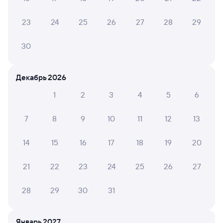
146У
Проходящий
7,5
23
24
25
26
27
28
29
5 ч 13 м в пути
00:40
05:53
30
Тверь
Санкт-Петербург-Главн.
из Челябинска
Санкт-Петербург
Декабрь 2026
Дни следования
ближайшие: 7, 9, 11 августа
Маршрут
1
2
3
4
5
6
Купе
Плацкарт
СВ
от
1 ⁠487 ⁠₽
от
2 ⁠063 ⁠₽
от
6 ⁠174 ⁠₽
7
8
9
10
11
12
13
Выберите дату
14
15
16
17
18
19
20
21
22
23
24
25
26
27
Суперцены на билеты
В разделе приложения
«Это выгодно!»
28
29
30
31
Скачать приложение
Фирменный
Январь 2027