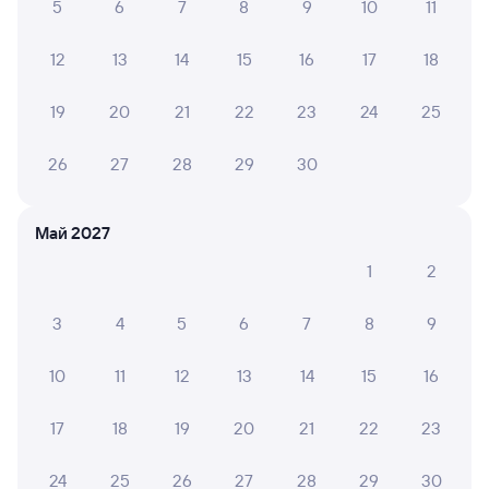
5
6
7
8
9
10
11
Выберите дату
Фирменный
12
13
14
15
16
17
18
036С
Северная Пальмира (двухэтажный)
19
20
21
22
23
24
25
Проходящий
9
5 ч 52 м в пути
01:51
07:43
26
27
28
29
30
Тверь
Санкт-Петербург-Главн.
Май 2027
из Адлера
Санкт-Петербург
1
2
Дни следования
ближайшие: 6, 7, 8 августа
Маршрут
3
4
5
6
7
8
9
Купе
СВ
Люкс
от
1 ⁠536 ⁠₽
от
3 ⁠944 ⁠₽
от
21 ⁠316 ⁠₽
10
11
12
13
14
15
16
Выберите дату
17
18
19
20
21
22
23
049С
Проходящий
7,5
24
25
26
27
28
29
30