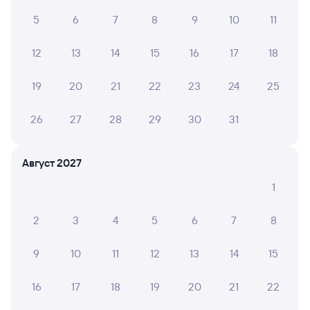
5
6
7
8
9
10
11
Купе
СВ
от
1 ⁠702 ⁠₽
от
2 ⁠823 ⁠₽
12
13
14
15
16
17
18
Выберите дату
19
20
21
22
23
24
25
Фирменный
030У
Проходящий
Двухэтажный
8,6
26
27
28
29
30
31
6 ч 33 м в пути
02:59
09:32
Август 2027
Тверь
Санкт-Петербург-Главн.
1
из Белгорода
Санкт-Петербург
Дни следования
ближайшие: 6, 7, 8 августа
Маршрут
2
3
4
5
6
7
8
Сидячий
Купе
СВ
Люкс
9
10
11
12
13
14
15
от
от
892 ⁠₽
от
1 ⁠348 ⁠₽
от
10 ⁠759 ⁠₽
55 ⁠039 ⁠₽
16
17
18
19
20
21
22
Выберите дату