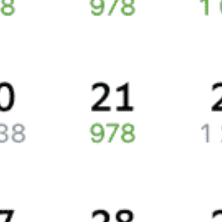
Цена билетов на поезда, курсирующие между Москвой и Санкт-
Петербургом, в среднем будет составлять 3956 рублей.
Цена жд билета на поезд равняется в плацкартном вагоне
приблизительно 2815 рублей, в купейном вагоне примерно
5097 рублей.
Жд билеты на поезд 057М
Точное расписание поездов по вокзалам
смотрите на Туту.ру.
У нас всегда актуальная информация о расписании поездов
дальнего следования и наличии свободных мест со всеми
изменениями на 2026 год. Если доступных билетов
не оказалось, закажите наши уведомления, и, если кто-то
откажется от поездки или появятся дополнительные места,
мы отправим вам СМС или письмо на почту.
Путешественникам