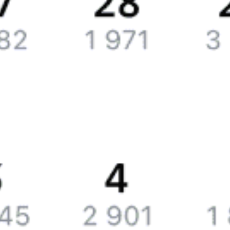
Справочная
Путеводитель по странам
Бонусная программа
Подарочные сертификаты
Билеты РЖД
Компания
История Туту.ру
Вакансии
Обратная связь
Контактная информация
Партнерам
Реклама на Туту.ру