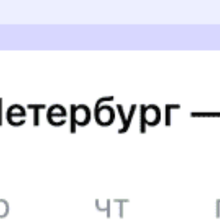
Отличный фирменный поезд, ехали с комфортом. Горячая
еда входила в стоимость билета . Вкусно. Так же выдали
набор первой необходимости: тапки, набор для чистки
Зубов и тд.
АННА С., дата поездки 18 июня 2026
5 причин купить
ж/д
билет
на Туту.ру
Быстрая и удобная
онлайн-покупка
за 4 минуты.
Без обязательной регистрации на сайте.
Интерактивные схемы вагонов помогут выбрать
лучшее место.
Контакт-центр Туту.ру с удовольствием ответит
на ваши вопросы. Ни один звонок или письмо
не останется без ответа. Поддержка 24/7 на Туту.
Каждый второй покупатель становится нашим