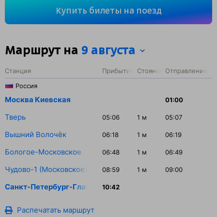
Вы проедете 750 км. На этом маршруте будет 4
Купить билеты на поезд
остановки.
Маршрут на
9 августа
Станция
Прибытие
Стоянка
Отправление
Россия
Москва Киевская
01:00
Тверь
05:06
1
м
05:07
Вышний Волочёк
06:18
1
м
06:19
Бологое-Московское
06:48
1
м
06:49
Чудово-1 (Московское)
08:59
1
м
09:00
Санкт-Петербург-Главн.
10:42
Распечатать маршрут