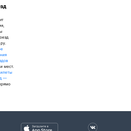
езд
ия,
ж/д
ит
зда
мя,
ты
купона.
оезд
.ру.
ое
ения
здов
и мест.
илеты
ад —
прямо