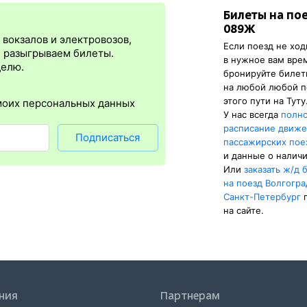
Билеты на по
я
сразу
после оплаты билета.
Электронная регистрация
— это опц
089Ж
преимущество в том, что не требуется ехать на вокзал и получать 
вокзалов и электровозов,
Если поезд не ход
ация
доступна почти для всех заказов,
исключение составляют пое
, разыгрываем билеты.
в нужное вам вре
езд понадобится оригинал удостоверения личности, указанный
делю.
бронируйте биле
тсутствия электронной регистрации еще и распечатка посадочного 
на любой любой п
этого пути на Туту
моих персональных данных
У нас всегда
полн
расписание движ
Подписаться
пассажирских пое
и данные о наличи
Или
заказать
ж/д
б
на поезд Волгогр
Санкт-Петербург
на сайте.
ния
Партнерам