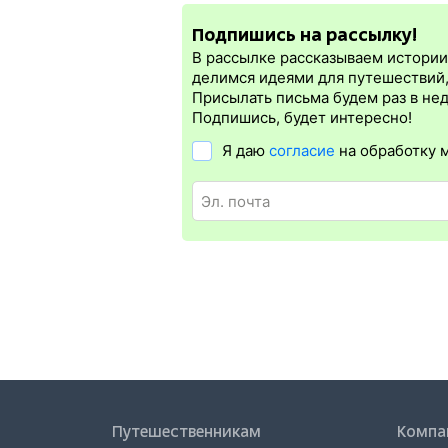
электронная регистрация.
Подпишись на рассылку!
Электронная регистрация
производитс
которая упрощает жизнь пассажиру. Её 
В рассылке рассказываем истории 
билет на бланке.
Электронная регистр
делимся идеями для путешествий
железных дорог СНГ. Для посадки в по
Присылать письма будем раз в не
в электронном жд билете. А в случае о
Подпишись, будет интересно!
Я даю
согласие
на обработку 
Путешественникам
Компа