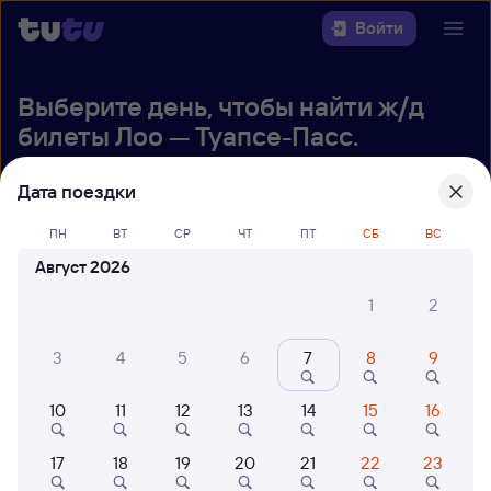
Войти
Выберите день, чтобы найти
ж/д
билеты Лоо — Туапсе-Пасс.
22 года работаем для вас
42 млн путешествуют с на
Дата поездки
Откуда
ПН
ВТ
СР
ЧТ
ПТ
СБ
ВС
Куда
Август 2026
1
2
Когда
3
4
5
6
7
8
9
Кто едет
10
11
12
13
14
15
16
Найти поезда
17
18
19
20
21
22
23