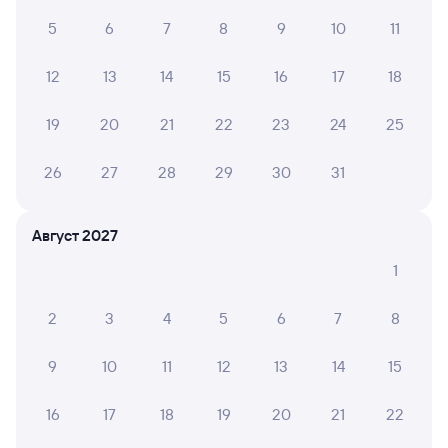
в Ижевск
5
6
7
8
9
10
11
Дни следования
ближайшие: 7, 9, 11 августа
Маршрут
12
13
14
15
16
17
18
Плацкарт
Купе
от
642 ⁠₽
от
1 ⁠616 ⁠₽
19
20
21
22
23
24
25
Выберите дату
26
27
28
29
30
31
226С
Проходящий
7,3
Август 2027
1 ч 51 м в пути
09:24
11:15
1
Лоо
Туапсе-Пасс.
2
3
4
5
6
7
8
из Адлера
Туапсе
в Мурманск
9
10
11
12
13
14
15
Дни следования
ближайшие: 8, 10, 12 августа
Маршрут
16
17
18
19
20
21
22
Плацкарт
Купе
СВ