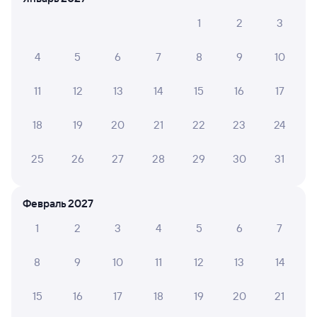
872С
Ласточка
Проходящий
8,5
1
2
3
1 ч 19 м в пути
06:16
07:35
4
5
6
7
8
9
10
Лоо
Туапсе-Пасс.
из Аэропорта (Сочи)
Туапсе
в Краснодар-1
11
12
13
14
15
16
17
Дни следования
ближайшие: 7, 8, 9 августа
Маршрут
18
19
20
21
22
23
24
Сидячий
25
26
27
28
29
30
31
от
648 ⁠₽
Выберите дату
Февраль 2027
1
2
3
4
5
6
7
100С
Проходящий
7,2
8
9
10
11
12
13
14
2 ч 3 м в пути
06:40
08:43
15
16
17
18
19
20
21
Лоо
Туапсе-Пасс.
из Адлера
Туапсе