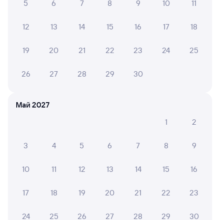
от
724 ⁠₽
от
1 ⁠417 ⁠₽
5
6
7
8
9
10
11
Выберите дату
12
13
14
15
16
17
18
19
20
21
22
23
24
25
558С
Проходящий
6,1
2 ч 6 м в пути
26
27
28
29
30
07:06
09:12
Лоо
Туапсе-Пасс.
Май 2027
из Сириуса (Олимпийского
Туапсе
Парка)
в Москву Павелецкую
1
2
Дни следования
ближайшие: 8, 10, 12 августа
Маршрут
3
4
5
6
7
8
9
Плацкарт
Купе
от
1 ⁠339 ⁠₽
от
1 ⁠513 ⁠₽
10
11
12
13
14
15
16
Выберите дату
17
18
19
20
21
22
23
24
25
26
27
28
29
30