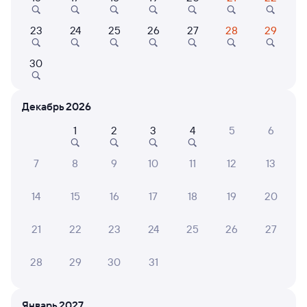
1 ч 38 м в пути
04:05
05:43
23
24
25
26
27
28
29
Лоо
Туапсе-Пасс.
из Адлера
Туапсе
30
в Москву Павелецкую
Дни следования
ближайшие: 7, 8, 9 августа
Маршрут
Декабрь 2026
1
2
3
4
5
6
Плацкарт
Купе
от
1 ⁠479 ⁠₽
от
2 ⁠595 ⁠₽
7
8
9
10
11
12
13
Выберите дату
14
15
16
17
18
19
20
Найдём билет на поезд за вас
21
22
23
24
25
26
27
Даже если сейчас нет мест
28
29
30
31
Искать билеты
Быстрый
Январь 2027