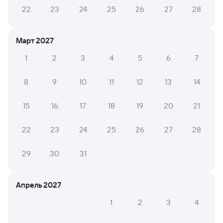
в Санкт-Петербург-Главн.
22
23
24
25
26
27
28
Дни следования
ближайшие: 7, 8, 9 августа
Маршрут
Март 2027
Плацкарт
Купе
от
1 ⁠091 ⁠₽
от
1 ⁠795 ⁠₽
1
2
3
4
5
6
7
Выберите дату
8
9
10
11
12
13
14
15
16
17
18
19
20
21
548С
Проходящий
6,9
2 ч 6 м в пути
22
23
24
25
26
27
28
07:06
09:12
29
30
31
Лоо
Туапсе-Пасс.
из Сириуса (Олимпийского
Туапсе
Парка)
в Белгород
Апрель 2027
Дни следования
ближайшие: 7, 9, 11 августа
Маршрут
1
2
3
4
Плацкарт
Купе