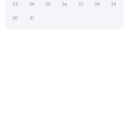
от
1 ⁠323 ⁠₽
от
1 ⁠916 ⁠₽
от
5 ⁠319 ⁠₽
23
24
25
26
27
28
29
Выберите дату
30
31
460С
Проходящий
7,4
2 ч 25 м в пути
10:55
13:20
Лоо
Туапсе-Пасс.
из Адлера
Туапсе
в Тамбов-1
Дни следования
ближайшие: 7, 8, 9 августа
Маршрут
Плацкарт
Купе
от
1 ⁠020 ⁠₽
от
1 ⁠558 ⁠₽
Выберите дату