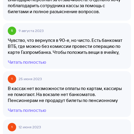
поблагодарить сотрудника кассы за помощь с
билетами и полное разъяснение вопросов.
9 августа 2023
5
Чувство, что вернулся в 90-е, но чисто. Есть банкомат
ВТБ, где можно без комиссии провести операцию по
карте Газпромбанка. Чтобы положить вещи в ячейку,
нужно выполнить несколько шагов и настроек, но
Читать полностью
после этого всё проходит гладко. Если у вас кнопочный
телефон, то возникают некоторые сложности. Рядом
есть магазин с разливным пивом, которое можно
25 июня 2023
1
попить на территории санатория им. Аксакова.
Поселок мне понравился: тихий, природа здесь
В кассах нет возможности оплаты по картам, кассиры
классная, белок тоже видели.
не помогают. На вокзале нет банкоматов.
Пенсионерам не продадут билеты по пенсионному
удостоверению. Лучше всё делать через терминалы
Читать полностью
самостоятельно.
12 июня 2023
1