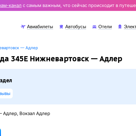
рам-канал
с самым важным, что сейчас происходит в путеше
Авиабилеты
Автобусы
Отели
Элек
евартовск — Адлер
да 345Е Нижневартовск — Адлер
здел
зывы
 Адлер, Вокзал Адлер