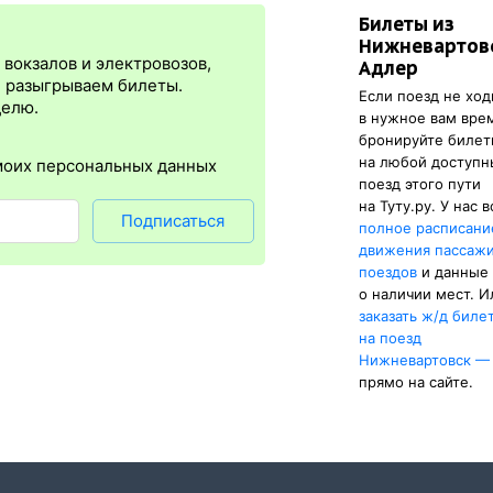
Билеты из
я
сразу
после оплаты билета.
Электронная регистрация
— это опц
Нижневартовс
преимущество в том, что не обязательно ехать на вокзал и приобр
вокзалов и электровозов,
Адлер
трация
доступна почти для всех заказов,
исключение составляют п
, разыгрываем билеты.
Если поезд не ход
зд будет нужен оригинал паспорта, указанный в электронном ж/д 
делю.
в нужное вам вре
истрации еще и распечатка посадочного купона.
бронируйте биле
на любой доступ
моих персональных данных
поезд этого пути
на Туту.ру. У нас 
Подписаться
полное расписани
движения пассаж
поездов
и данные
о наличии мест. И
заказать
ж/д
биле
на поезд
Нижневартовск —
прямо на сайте.