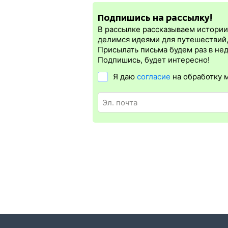
электронная регистрация.
Подпишись на рассылку!
Электронная регистрация
производитс
которая упрощает жизнь пассажиру. Её 
В рассылке рассказываем истории 
д билет на бланке.
Электронная регис
делимся идеями для путешествий
железных дорог СНГ. Для посадки в пое
Присылать письма будем раз в не
А в случае отсутствия электронной рег
Подпишись, будет интересно!
Я даю
согласие
на обработку 