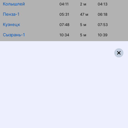
Колышлей
04:11
2
м
04:13
Пенза-1
05:31
47
м
06:18
Кузнецк
07:48
5
м
07:53
Сызрань-1
10:34
5
м
10:39
Чапаевск
12:13
15
м
12:28
Новокуйбышевская
12:47
2
м
12:49
Самара
13:12
1
ч 31
м
14:43
Кинель
15:21
2
м
15:23
Новоотрадная
16:01
2
м
16:03
Похвистнево
16:51
2
м
16:53
Бугуруслан
18:11
5
м
18:16
Абдулино
19:28
2
м
19:30
Приютово
20:02
2
м
20:04