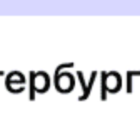
Миасс-1
07:40
2
м
07:42
Чебаркуль
08:07
2
м
08:09
Челябинск
09:25
55
м
10:20
Щучье
11:31
2
м
11:33
Шумиха
12:04
2
м
12:06
Мишкино
12:38
1
м
12:39
Юргамыш
13:07
2
м
13:09
Курган
13:54
21
м
14:15
Варгаши
14:47
2
м
14:49
Лебяжья-Сибирская
15:19
1
м
15:20
Макушино
15:55
2
м
15:57
Петухово
16:30
20
м
16:50
Казахстан