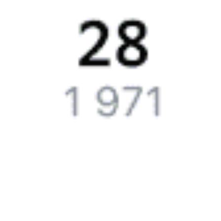
13301 рубль, в купейном вагоне примерно 15226 рублей.
Жд билеты на поезд 124В
Точное расписание поездов по вокзалам
смотрите на Туту.ру.
У нас всегда актуальные обновления о расписании поездов
дальнего следования и наличии свободных мест со всеми
изменениями на 2026 год. Если нужных билетов не оказалось,
закажите наши уведомления, и, если кто-то откажется
от поездки или появятся дополнительные места, мы отправим
вам СМС или письмо на почту.
Путешественникам
Справочная
Путеводитель по странам
Бонусная программа