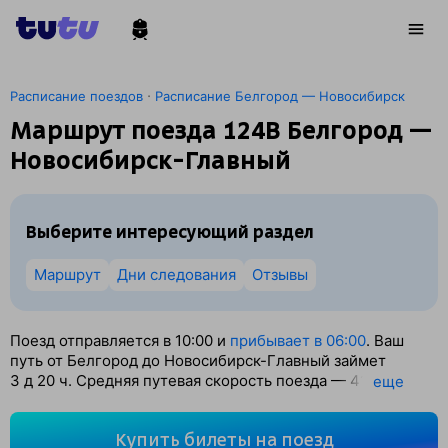
·
Расписание поездов
Расписание Белгород — Новосибирск
Маршрут поезда 124В Белгород —
Новосибирск-Главный
Выберите интересующий раздел
Маршрут
Дни следования
Отзывы
Поезд отправляется в 10:00 и
прибывает в 06:00
. Ваш
путь от Белгород до Новосибирск-Главный займет
3
д 20
ч. Средняя путевая скорость поезда — 41 км/ч.
eще
По классификации РЖД это Скорый поезд. Вы проедете
3771 км. На этом маршруте будет 65 остановок. Самая
Купить билеты на поезд
продолжительная стоянка поезда на станции Самара —