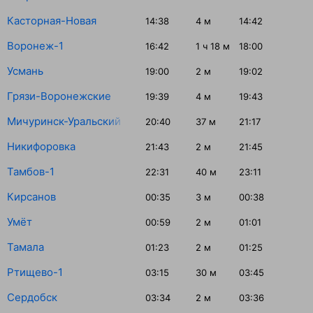
Касторная-Новая
14:38
4
м
14:42
Воронеж-1
16:42
1
ч 18
м
18:00
Усмань
19:00
2
м
19:02
Грязи-Воронежские
19:39
4
м
19:43
Мичуринск-Уральский
20:40
37
м
21:17
Никифоровка
21:43
2
м
21:45
Тамбов-1
22:31
40
м
23:11
Кирсанов
00:35
3
м
00:38
Умёт
00:59
2
м
01:01
Тамала
01:23
2
м
01:25
Ртищево-1
03:15
30
м
03:45
Сердобск
03:34
2
м
03:36