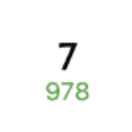
внимательный.
ТАТЬЯНА Л., дата поездки 5 мая 2026
5 причин купить
ж/д
билет
на Туту.ру
Быстрая и удобная
онлайн-покупка
за 4 минуты.
Без обязательной регистрации на сайте.
Интерактивные схемы вагонов помогут выбрать
лучшее место.
Контакт-центр Туту.ру с удовольствием ответит
на ваши вопросы. Ни один звонок или письмо
не останется без ответа. Поддержка 24/7 на Туту.
Каждый второй покупатель становится нашим
постоянным клиентом.