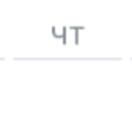
Петропавловск
13:01
40
м
13:41
Россия
Исилькуль
21:32
50
м
22:22
Омск
00:08
30
м
00:38
Татарская
03:46
2
м
03:48
Озеро-Карачинское
04:31
5
м
04:36
Барабинск
05:35
23
м
05:58
Убинская
07:05
2
м
07:07
Каргат
07:34
2
м
07:36
Чулымская
08:10
2
м
08:12
Обь
09:35
2
м
09:37
Новосибирск-Главный
10:00