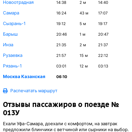
Новоотрадная
14:38
2
м
14:40
Самара
16:24
43
м
17:07
Сызрань-1
19:12
5
м
19:17
Барыш
20:46
1
м
20:47
Инза
21:35
2
м
21:37
Рузаевка
21:57
15
м
22:12
Рязань-1
03:01
12
м
03:13
Москва Казанская
06:10
Распечатать маршрут
Отзывы пассажиров о поезде №
013У
Ехали Уфа-Самара, доехали с комфортом, на завтрак
предложили блинчики с ветчиной или сырники на выбор.