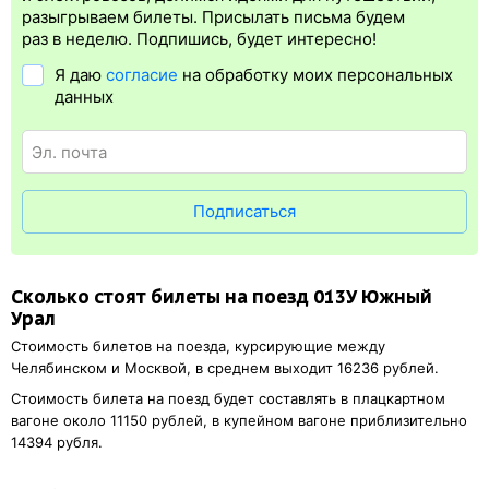
билета.
Электронная регистрация
— это опция, которая
разыгрываем билеты. Присылать письма будем
упрощает жизнь пассажиру. Её бонус в том, что не обязательно
раз в неделю. Подпишись, будет интересно!
ехать на вокзал и покупать ж/д билет на бланке.
Электронная
Я даю
согласие
на обработку моих персональных
регистрация
доступна почти для всех заказов,
исключение
данных
составляют поезда
железных дорог СНГ. Для посадки в поезд
понадобится оригинал паспорта, указанный в электронном жд
билете. А в случае отсутствия электронной регистрации еще
и распечатка посадочного купона.
Подписаться
Сколько стоят билеты на поезд 013У Южный
Урал
Стоимость билетов на поезда, курсирующие между
Челябинском и Москвой, в среднем выходит 16236 рублей.
Стоимость билета на поезд будет составлять в плацкартном
вагоне около 11150 рублей, в купейном вагоне приблизительно
14394 рубля.