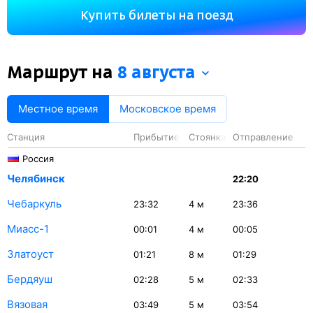
2048 км. На этом маршруте будет 24 остановки. Самая
Купить билеты на поезд
продолжительная стоянка поезда на станции Уфа — 44
минуты.
Маршрут на
8 августа
Местное время
Московское время
Станция
Прибытие
Стоянка
Отправление
Россия
Челябинск
22:20
Чебаркуль
23:32
4
м
23:36
Миасс-1
00:01
4
м
00:05
Златоуст
01:21
8
м
01:29
Бердяуш
02:28
5
м
02:33
Вязовая
03:49
5
м
03:54