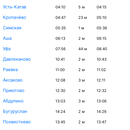
Усть-Катав
04:10
5
м
04:15
Кропачёво
04:47
23
м
05:10
Симская
05:35
1
м
05:36
Аша
06:13
2
м
06:15
Уфа
07:56
44
м
08:40
Давлеканово
10:41
2
м
10:43
Раевка
11:00
2
м
11:02
Аксаково
12:08
3
м
12:11
Приютово
12:30
2
м
12:32
Абдулино
13:03
3
м
13:06
Бугуруслан
14:24
2
м
14:26
Похвистнево
13:45
2
м
13:47