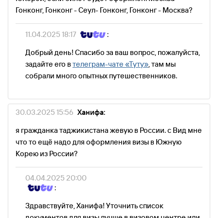
Гонконг, Гонконг - Сеул- Гонконг, Гонконг - Москва?
11.04.2025 18:17
:
Добрый день! Спасибо за ваш вопрос, пожалуйста,
задайте его в
телеграм-чате «Туту»
, там мы
собрали много опытных путешественников.
30.03.2025 15:56
Ханифа:
я гражданка таджикистана жевую в России. с Вид мне
что то ещё надо для оформления визы в Южную
Корею из России?
04.04.2025 20:00
:
Здравствуйте, Ханифа! Уточнить список
документов для визы лучше в визовом центре или