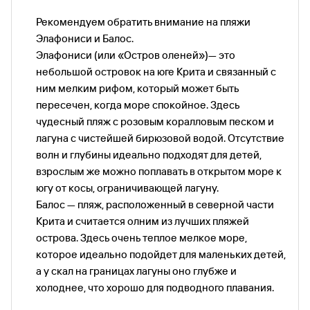
Рекомендуем обратить внимание на пляжи
Элафониси и Балос.
Элафониси (или «Остров оленей»)— это
небольшой островок на юге Крита и связанный с
ним мелким рифом, который может быть
пересечен, когда море спокойное. Здесь
чудесный пляж с розовым коралловым песком и
лагуна с чистейшей бирюзовой водой. Отсутствие
волн и глубины идеально подходят для детей,
взрослым же можно поплавать в открытом море к
югу от косы, ограничивающей лагуну.
Балос — пляж, расположенный в северной части
Крита и считается олним из лучших пляжей
острова. Здесь очень теплое мелкое море,
которое идеально подойдет для маленьких детей,
а у скал на границах лагуны оно глубже и
холоднее, что хорошо для подводного плавания.