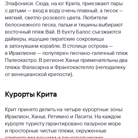
Элафониси. Сюда, на юг Крита, приезжают пары
с детьми — вход в воду очень плавный, а песок —
мягкий, светло-розового цвета. Любители
белоснежного песка, пальм и тишины выбирают
восточный пляж Вай. В бухту Балос съезжаются
дайверы, ищущие пиратские сокровища
в затонувшем корабле. В столице острова —
в Ираклионе — популярен песчано-галечный пляж
Палеокастро. В регионе Ханья примечательны два
пляжа: Фаласарна и Франгокастелло (неподалеку
от венецианской крепости).
Курорты Крита
Крит принято делить на четыре курортные зоны:
Ираклион, Ханья, Ретимно и Ласити. На каждом
курорте туристу гарантировано лазурное море
и просторные чистые пляжи, окруженные
оливковыми рощами и виноградниками.