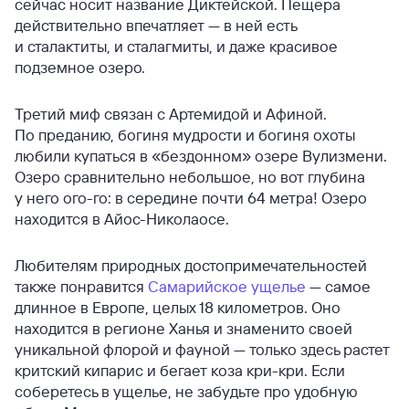
сейчас носит название Диктейской. Пещера
действительно впечатляет — в ней есть
и сталактиты, и сталагмиты, и даже красивое
подземное озеро.
Третий миф связан с Артемидой и Афиной.
По преданию, богиня мудрости и богиня охоты
любили купаться в «бездонном» озере Вулизмени.
Озеро сравнительно небольшое, но вот глубина
у него ого-го: в середине почти 64 метра! Озеро
находится в Айос-Николаосе.
Любителям природных достопримечательностей
также понравится
Самарийское ущелье
— самое
длинное в Европе, целых 18 километров. Оно
находится в регионе Ханья и знаменито своей
уникальной флорой и фауной — только здесь растет
критский кипарис и бегает коза кри-кри. Если
соберетесь в ущелье, не забудьте про удобную