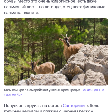
обувь. Место это очень живописное, есть даже
пальмовый лес — по легенде, отец всех финиковых
пальм на планете.
Козы кри-кри в Самарийском ущелье. Крит, Греция.
Узнать цены на
туры на Крит
Популярны круизы на остров
Санторини
, к бело-
голубым церквям и пляжам с черным песком.