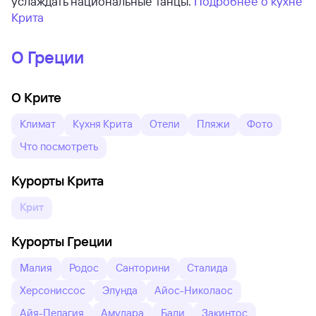
услаждать национальные танцы.
Подробнее о кухне
Крита
О Греции
О Крите
Климат
Кухня Крита
Отели
Пляжи
Фото
Что посмотреть
Курорты Крита
Крит
Курорты Греции
Малия
Родос
Санторини
Сталида
Херсониссос
Элунда
Айос-Николаос
Айя-Пелагия
Амудара
Бали
Закинтос