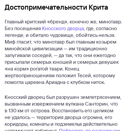
Достопримечательности Крита
Главный критский «бренд», конечно же, минотавр.
Без посещения
Кносского дворца
, где, согласно
легенде, и обитало чудовище, обойтись нельзя.
Миф гласит, что минотавр был главным козырем
минойской цивилизации — им традиционно
запугивали соседей, — да так, что они ежегодно
присылали семерых юношей и семерых девушек
«на корм» рогатой твари. Конец
жертвоприношениям положил Тесей, которому
помогла царевна Ариадна с клубком ниток.
Кносский дворец был разрушен землетрясением,
вызванным извержением вулкана Санторин, что
в 130 км от острова. Восстановить его целиком
не удалось — территория дворца огромна, его
коридоры, комнаты и подземелья действительно
напоминают лабиринт.
Побродить по развалинам