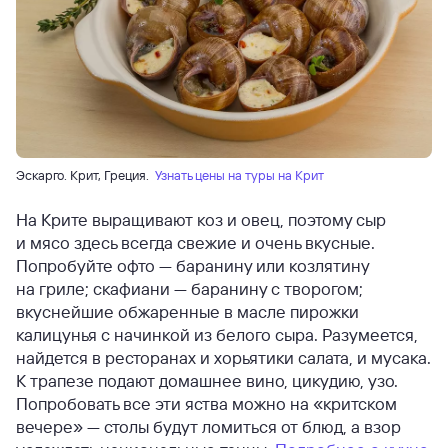
Эскарго. Крит, Греция.
Узнать цены на туры на Крит
На Крите выращивают коз и овец, поэтому сыр
и мясо здесь всегда свежие и очень вкусные.
Попробуйте офто — баранину или козлятину
на гриле; скафиани — баранину с творогом;
вкуснейшие обжаренные в масле пирожки
калицунья с начинкой из белого сыра. Разумеется,
найдется в ресторанах и хорьятики салата, и мусака.
К трапезе подают домашнее вино, цикудию, узо.
Попробовать все эти яства можно на «критском
вечере» — столы будут ломиться от блюд, а взор