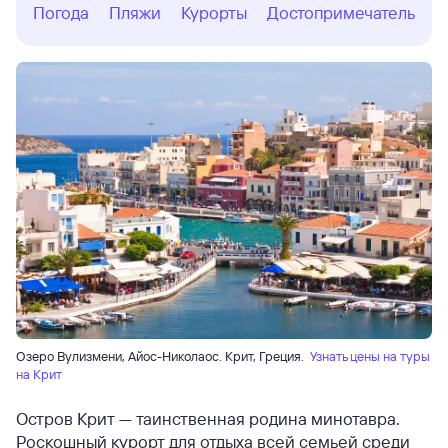
Погода
Пляжи
Курорты
Достопримечательнос
Озеро Вулизмени, Айос-Николаос. Крит, Греция.
Узнать цены на туры
на Крит
Остров Крит — таинственная родина минотавра.
Роскошный курорт для отдыха всей семьей среди