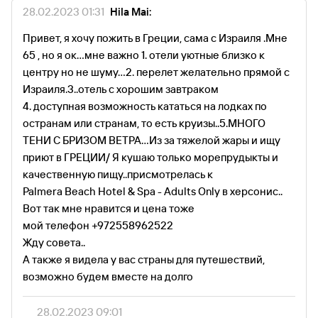
28.02.2023 01:31
Hila Mai:
Привет, я хочу пожить в Греции, сама с Израиля .Мне
65 , но я ок...мне важно 1. отели уютные близко к
центру но не шуму...2. перелет желательно прямой с
Израиля.3..отель с хорошим завтраком
4. доступная возможность кататься на лодках по
остранам или странам, то есть круизы..5.МНОГО
ТЕНИ С БРИЗОМ ВЕТРА...Из за тяжелой жары и ищу
приют в ГРЕЦИИ/ Я кушаю только морепрудыкты и
качественную пищу..присмотрелась к
Palmera Beach Hotel & Spa - Adults Only в херсонис..
Вот так мне нравится и цена тоже
мой телефон +972558962522
Жду совета..
А также я видела у вас страны для путешествий,
возможно будем вместе на долго
28.02.2023 09:01