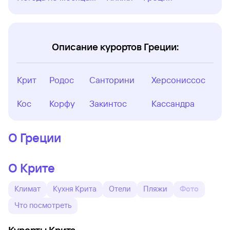
Описание курортов Греции:
Крит
Родос
Санторини
Херсониссос
Кос
Корфу
Закинтос
Кассандра
О Греции
О Крите
Климат
Кухня Крита
Отели
Пляжи
Фото
Что посмотреть
Курорты Крита