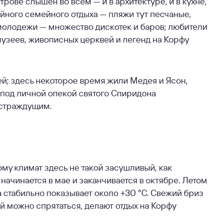
рове слышен во всем — и в архитектуре, и в кухне,
ойного семейного отдыха — пляжи тут песчаные,
 молодежи — множество дискотек и баров; любители
музеев, живописных церквей и легенд на Корфу
ей; здесь некоторое время жили Медея и Ясон,
 под личной опекой святого Спиридона
 страждущим.
му климат здесь не такой засушливый, как
начинается в мае и заканчивается в октябре. Летом
а стабильно показывает около +30 °C. Свежий бриз
ой можно спрятаться, делают отдых на Корфу