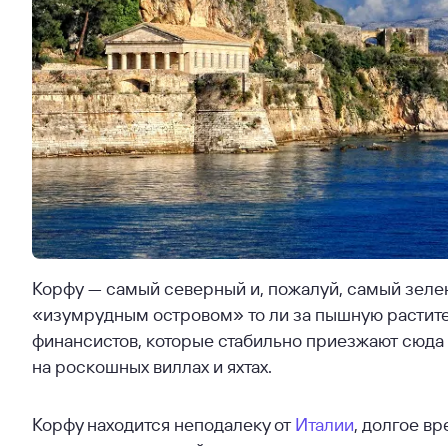
Корфу — самый северный и, пожалуй, самый зелен
«изумрудным островом» то ли за пышную растител
финансистов, которые стабильно приезжают сюда 
на роскошных виллах и яхтах.
Корфу находится неподалеку от
Италии
, долгое в