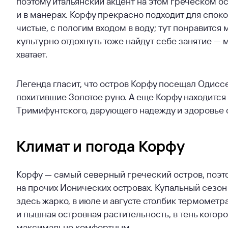
поэтому итальянский акцент на этом греческом ост
и в манерах. Корфу прекрасно подходит для спок
чистые, с пологим входом в воду; тут понравится
культурно отдохнуть тоже найдут себе занятие — 
хватает.
Легенда гласит, что остров Корфу посещал Одисс
похитившие Золотое руно. А еще Корфу находится
Тримифунтского, дарующего надежду и здоровье
Климат и погода Корфу
Корфу — самый северный греческий остров, поэто
на прочих Ионических островах. Купальный сезон 
здесь жарко, в июле и августе столбик термометр
и пышная островная растительность, в тень котор
максимально комфортным.