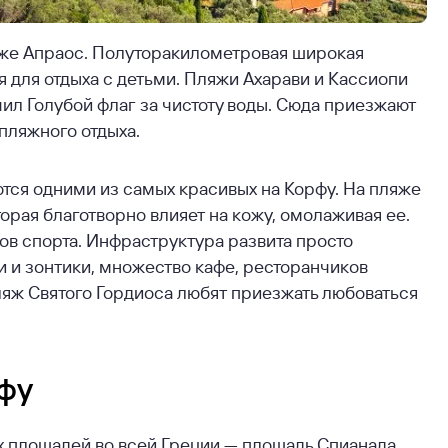
 же Апраос. Полуторакилометровая широкая
я для отдыха с детьми. Пляжи Ахарави и Кассиопи
ил Голубой флаг за чистоту воды. Сюда приезжают
пляжного отдыха.
ются одними из самых красивых на Корфу. На пляже
торая благотворно влияет на кожу, омолаживая ее.
ов спорта. Инфраструктура развита просто
и и зонтики, множество кафе, ресторанчиков
пляж Святого Гордиоса любят приезжать любоваться
фу
х площадей во всей Греции — площадь Спианада.