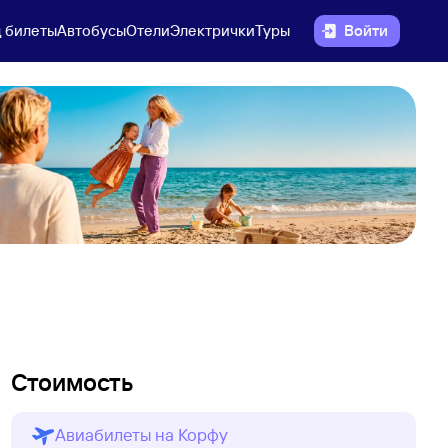
 билеты
Автобусы
Отели
Электрички
Туры
Войти
Стоимость
Авиабилеты на Корфу