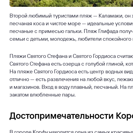
Второй любимый туристами пляж — Каламаки, он
песчаная коса и чистое море — идеальные услови
песчаные с примесью гальки. Пляж Глифада получ
семьи с детьми, молодежь, любители спокойного 
Пляжи Святого Стефана и Святого Гордиоса счита
Святого Стефана есть озерца с голубой глиной, ко
На пляже Святого Гордиоса есть центр водных вид
отлично — есть развлечения на любой вкус, лежак
и магазинов. Вход в воду плавный, песчаный. На 
закатом влюбленные пары.
Достопримечательности Кор
В городе Корфу находится одна из самых красивы