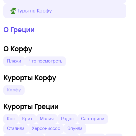
Туры на Корфу
О Греции
О Корфу
Пляжи
Что посмотреть
Курорты Корфу
Корфу
Курорты Греции
Кос
Крит
Малия
Родос
Санторини
Сталида
Херсониссос
Элунда