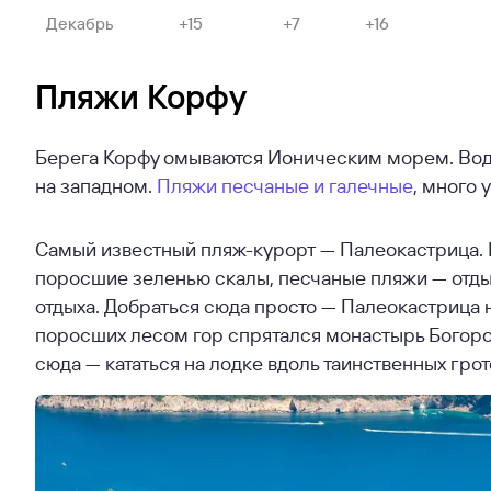
Декабрь
+15
+7
+16
Пляжи Корфу
Берега Корфу омываются Ионическим морем. Вода
на западном.
Пляжи песчаные и галечные
, много 
Самый известный пляж-курорт — Палеокастрица.
поросшие зеленью скалы, песчаные пляжи — отды
отдыха. Добраться сюда просто — Палеокастрица н
поросших лесом гор спрятался монастырь Богоро
сюда — кататься на лодке вдоль таинственных грото