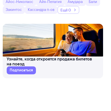
Айос-Николаос
Айя-Пелагия
Амудара
Бали
Закинтос
Кассандра п-ов
Ещё 0
Узнайте, когда откроется продажа билетов
на поезд
Подписаться