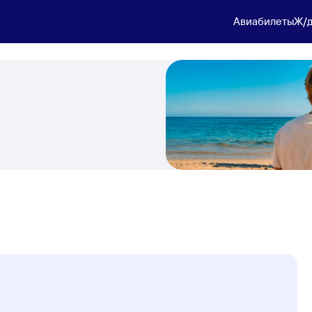
Авиабилеты
Ж/д