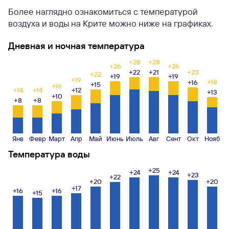
Более наглядно ознакомиться с температурой
воздуха и воды на Крите можно ниже на графиках.
Дневная и ночная температура
+28
+28
+26
+26
+22
+21
+23
+22
+19
+19
+19
+18
+16
+15
+16
+14
+14
+12
+13
+10
+8
+8
Янв
Февр
Март
Апр
Май
Июнь
Июль
Авг
Сент
Окт
Нояб
Температура воды
+25
+24
+24
+23
+22
+20
+20
+17
+16
+16
+15