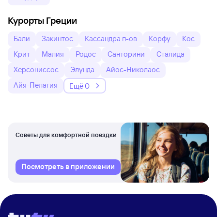
Курорты Греции
Бали
Закинтос
Кассандра п-ов
Корфу
Кос
Крит
Малия
Родос
Санторини
Сталида
Херсониссос
Элунда
Айос-Николаос
Айя-Пелагия
Ещё 0
Советы для комфортной поездки
Посмотреть в приложении