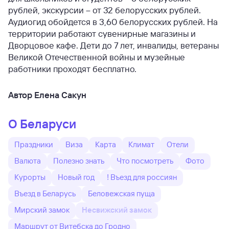
рублей, экскурсии – от 32 белорусских рублей.
Аудиогид обойдется в 3,60 белорусских рублей. На
территории работают сувенирные магазины и
Дворцовое кафе.
Дети до 7 лет, инвалиды, ветераны
Великой Отечественной войны и музейные
работники проходят бесплатно.
Автор Елена Сакун
О Беларуси
Праздники
Виза
Карта
Климат
Отели
Валюта
Полезно знать
Что посмотреть
Фото
Курорты
Новый год
! Въезд для россиян
Въезд в Беларусь
Беловежская пуща
Мирский замок
Несвижский замок
Маршрут от Витебска до Гродно