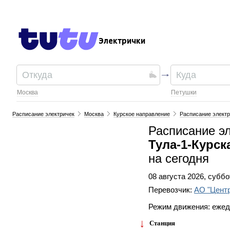
Электрички
Москва
Петушки
Расписание электричек
Москва
Курское направление
Расписание электр
Расписание э
Тула-1-Курс
на сегодня
08 августа 2026, суббо
Перевозчик:
АО "Цент
Режим движения: еже
Станция