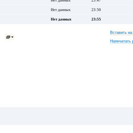
Нет данных
23:47
Нет данных
23:50
Нет данных
23:55
Вставить на
Напечатать 