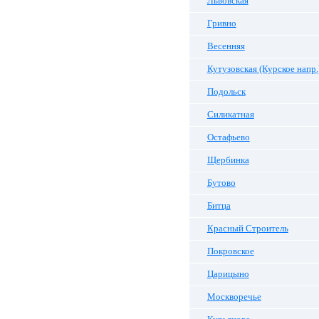
Львовская
Гривно
Весенняя
Кутузовская (Курское напр.
Подольск
Силикатная
Остафьево
Щербинка
Бутово
Битца
Красный Строитель
Покровское
Царицыно
Москворечье