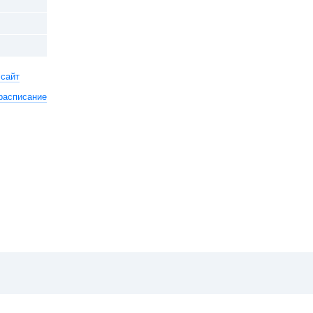
 сайт
расписание