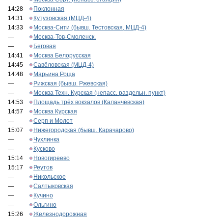
14:28
Поклонная
14:31
Кутузовская (МЦД-4)
14:33
Москва-Сити (бывш. Тестовская, МЦД-4)
—
Москва-Тов-Смоленск.
—
Беговая
14:41
Москва Белорусская
14:45
Савёловская (МЦД-4)
14:48
Марьина Роща
—
Рижская (бывш. Ржевская)
—
Москва Техн. Курская (непасс. раздельн. пункт)
14:53
Площадь трёх вокзалов (Каланчёвская)
14:57
Москва Курская
—
Серп и Молот
15:07
Нижегородская (бывш. Карачарово)
—
Чухлинка
—
Кусково
15:14
Новогиреево
15:17
Реутов
—
Никольское
—
Салтыковская
—
Кучино
—
Ольгино
15:26
Железнодорожная