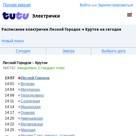
Полная версия
Войти
Зарегистрироваться
или
Электрички
Расписание электрички Лесной Городок →
Крутое
на сегодня
Новый поиск
Сегодня
Завтра
Выбрать дату
Лесной Городок – Крутое
№6742
ежедневно, Стандарт плюс
13:57
Лесной Городок
14:01
Внуково
14:04
Мичуринец
14:08
Переделкино
14:11
Солнечная
14:14
Мещерская
14:17
Очаково
14:20
Аминьевская
14:22
Матвеевская
14:25
Минская
—
Москва Сорт. (непасс. станция)