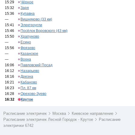
15:29
Чёрное
15:32
Заря
15:36
Купавна
—
Вишняково (33 км)
15:41
Электроугли
15:46
Посёлок Воровского (43 км)
15:50
Храпуново
—
Есино
15:56
Фрязево
—
Казанское
—
Вохна
16:06
Павловский Посад
16:12
Назарьево
16:16
Дрезна
16:21
Кабаново
16:23
Пл. 87 км
16:28
Орехово-Зуево
16:32
Крутое
Расписание электричек
Москва
Киевское направление
Расписание электричек Лесной Городок - Крутое
Расписание
электрички 6742