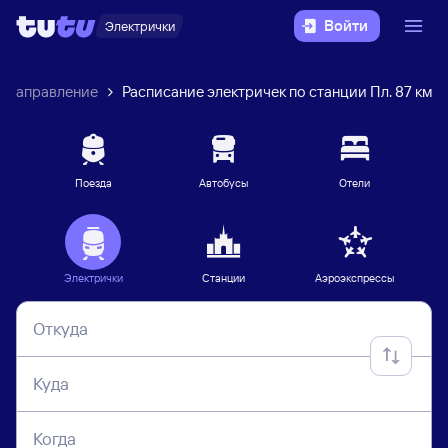
Войти
Электрички
е направление
Расписание электричек по станции Пл. 87 км
Поезда
Автобусы
Отели
Электрички
Станции
Аэроэкспрессы
Откуда
Куда
Когда