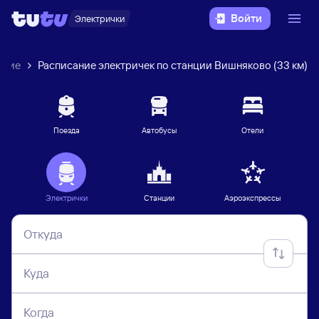
Войти
Электрички
ение
Расписание электричек по станции Вишняково (33 км)
Поезда
Автобусы
Отели
Электрички
Станции
Аэроэкспрессы
Откуда
Куда
Когда