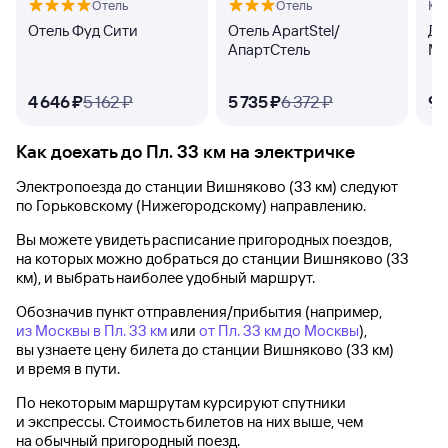
Отель
Отель
Кв
Отель Фуд Сити
Отель ApartStel/
Дз
АпартСтель
Ма
4 ⁠646 ⁠₽
5 ⁠162 ⁠₽
5 ⁠735 ⁠₽
6 ⁠372 ⁠₽
9 ⁠
Как доехать до
Пл. 33 км
на электричке
Электропоезда до
станции Вишняково (33 км)
следуют
по Горьковскому (Нижегородскому) направлению.
Вы можете увидеть расписание пригородных поездов,
на которых можно добраться до
станции Вишняково (33
км)
, и выбрать наиболее удобный маршрут.
Обозначив пункт отправления/прибытия (например,
из Москвы в Пл. 33 км
или
от Пл. 33 км до Москвы
),
вы узнаете цену билета до
станции Вишняково (33 км)
и время в пути.
По некоторым маршрутам курсируют спутники
и экспрессы. Стоимость билетов на них выше, чем
на обычный пригородный поезд.