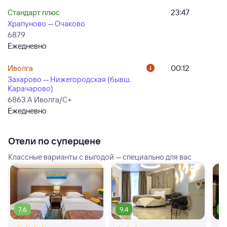
Стандарт плюс
23:47
Храпуново — Очаково
6879
Ежедневно
Иволга
00:12
Захарово — Нижегородская (бывш.
Карачарово)
6863 А Иволга/С+
Ежедневно
Отели по суперцене
Классные варианты с выгодой — специально для вас
7,6
9,4
8