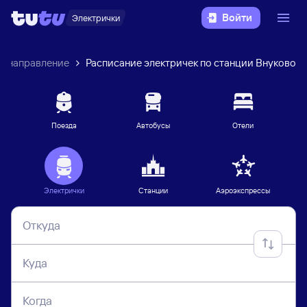
Войти
Электрички
е направление
Расписание электричек по станции Внуково
Поезда
Автобусы
Отели
Электрички
Станции
Аэроэкспрессы
Откуда
Куда
Когда