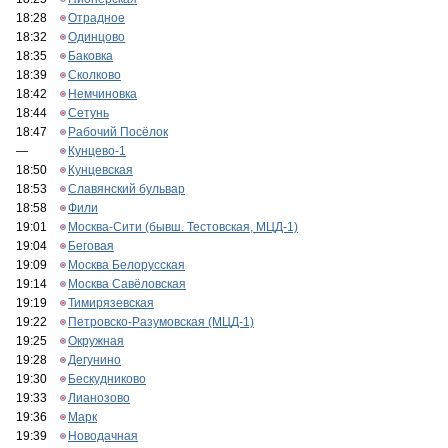
18:28
Отрадное
18:32
Одинцово
18:35
Баковка
18:39
Сколково
18:42
Немчиновка
18:44
Сетунь
18:47
Рабочий Посёлок
—
Кунцево-1
18:50
Кунцевская
18:53
Славянский бульвар
18:58
Фили
19:01
Москва-Сити (бывш. Тестовская, МЦД-1)
19:04
Беговая
19:09
Москва Белорусская
19:14
Москва Савёловская
19:19
Тимирязевская
19:22
Петровско-Разумовская (МЦД-1)
19:25
Окружная
19:28
Дегунино
19:30
Бескудниково
19:33
Лианозово
19:36
Марк
19:39
Новодачная