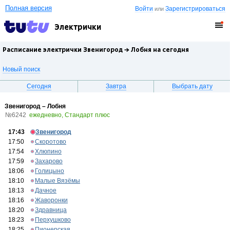
Полная версия
Войти
Зарегистрироваться
или
Электрички
Расписание электрички Звенигород →
Лобня
на сегодня
Новый поиск
Сегодня
Завтра
Выбрать дату
Звенигород – Лобня
№6242
ежедневно, Стандарт плюс
17:43
Звенигород
17:50
Скоротово
17:54
Хлюпино
17:59
Захарово
18:06
Голицыно
18:10
Малые Вязёмы
18:13
Дачное
18:16
Жаворонки
18:20
Здравница
18:23
Перхушково
18:25
Пионерская