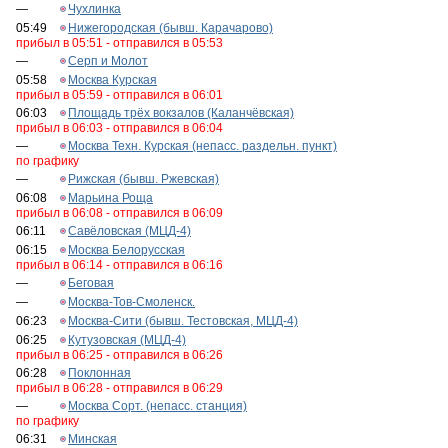
—
Чухлинка
05:49
Нижегородская (бывш. Карачарово)
прибыл в 05:51 - отправился в 05:53
—
Серп и Молот
05:58
Москва Курская
прибыл в 05:59 - отправился в 06:01
06:03
Площадь трёх вокзалов (Каланчёвская)
прибыл в 06:03 - отправился в 06:04
—
Москва Техн. Курская (непасс. раздельн. пункт)
по графику
—
Рижская (бывш. Ржевская)
06:08
Марьина Роща
прибыл в 06:08 - отправился в 06:09
06:11
Савёловская (МЦД-4)
06:15
Москва Белорусская
прибыл в 06:14 - отправился в 06:16
—
Беговая
—
Москва-Тов-Смоленск.
06:23
Москва-Сити (бывш. Тестовская, МЦД-4)
06:25
Кутузовская (МЦД-4)
прибыл в 06:25 - отправился в 06:26
06:28
Поклонная
прибыл в 06:28 - отправился в 06:29
—
Москва Сорт. (непасс. станция)
по графику
06:31
Минская