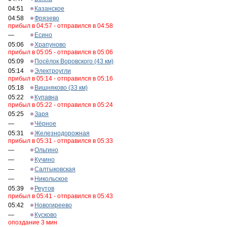
04:51
Казанское
04:58
Фрязево
прибыл в 04:57 - отправился в 04:58
—
Есино
05:06
Храпуново
прибыл в 05:05 - отправился в 05:06
05:09
Посёлок Воровского (43 км)
05:14
Электроугли
прибыл в 05:14 - отправился в 05:16
05:18
Вишняково (33 км)
05:22
Купавна
прибыл в 05:22 - отправился в 05:24
05:25
Заря
—
Чёрное
05:31
Железнодорожная
прибыл в 05:31 - отправился в 05:33
—
Ольгино
—
Кучино
—
Салтыковская
—
Никольское
05:39
Реутов
прибыл в 05:41 - отправился в 05:43
05:42
Новогиреево
—
Кусково
опоздание 3 мин