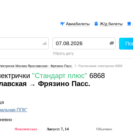
Авиабилеты
Ж/д билеты
По
00
убрать дату
лектричек Москва Ярославская - Фрязино Пасс.
Расписание электрички 6868
лектрички
"Стандарт плюс"
6868
лавская → Фрязино Пасс.
ца
ральная ППК"
дневно
Фактическое
Август: 7, 14
Обычное