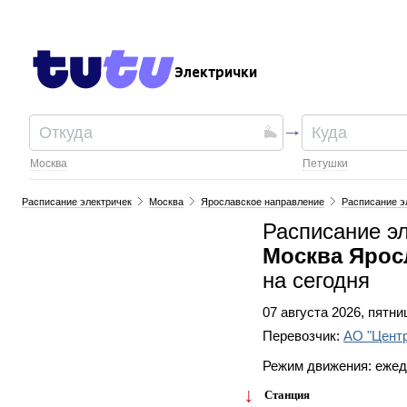
Электрички
Москва
Петушки
Расписание электричек
Москва
Ярославское направление
Расписание э
Расписание э
Москва Ярос
на сегодня
07 августа 2026, пятни
Перевозчик:
АО "Цент
Режим движения: еже
Станция