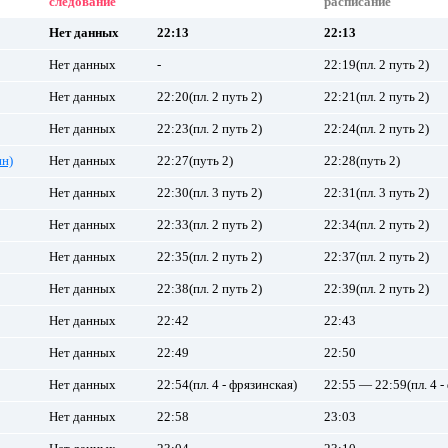
следование
расписание
Нет данных
22:13
22:13
Нет данных
-
22:19(пл. 2 путь 2)
Нет данных
22:20(пл. 2 путь 2)
22:21(пл. 2 путь 2)
Нет данных
22:23(пл. 2 путь 2)
22:24(пл. 2 путь 2)
ин)
Нет данных
22:27(путь 2)
22:28(путь 2)
Нет данных
22:30(пл. 3 путь 2)
22:31(пл. 3 путь 2)
Нет данных
22:33(пл. 2 путь 2)
22:34(пл. 2 путь 2)
Нет данных
22:35(пл. 2 путь 2)
22:37(пл. 2 путь 2)
Нет данных
22:38(пл. 2 путь 2)
22:39(пл. 2 путь 2)
Нет данных
22:42
22:43
Нет данных
22:49
22:50
Нет данных
22:54(пл. 4 - фрязинская)
22:55 — 22:59(пл. 4 -
Нет данных
22:58
23:03