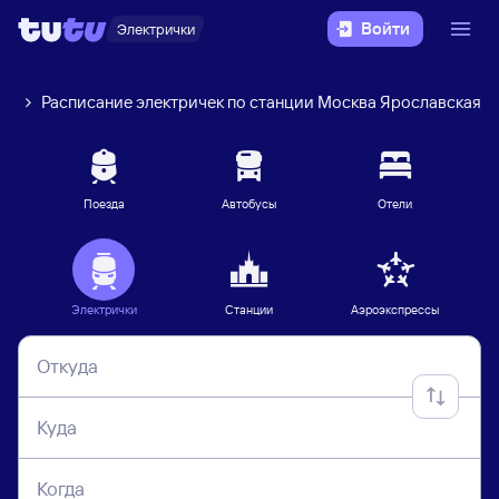
Войти
Электрички
ие
Расписание электричек по станции Москва Ярославская
Поезда
Автобусы
Отели
Электрички
Станции
Аэроэкспрессы
Откуда
Куда
Когда