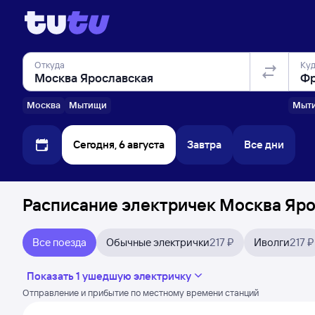
Откуда
Ку
Москва
Мытищи
Мыт
Сегодня, 6 августа
Завтра
Все дни
Расписание электричек Москва Яро
Все поезда
Обычные электрички
217 ₽
Иволги
217 ₽
Показать 1 ушедшую электричку
Отправление и прибытие по местному времени станций