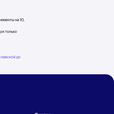
нементы на 10,
док только
славской до