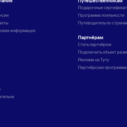
пания
Путешественникам
с
Подарочные сертифика
нсии
Программа лояльности
акты
Путеводитель по страна
овая информация
Партнёрам
Стать партнёром
Подключить объект раз
Реклама на Туту
Партнёрская программа
»
ательна