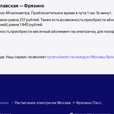
лавская
—
Фрязино
ино
44 километра. Приблизительное время в пути 1
час 16
минут.
зино
равна
217 рублей
. Также есть возможность приобрести або
дней) равна
1
845 рублей
.
жность приобрести месячный абонемент на электричку, для поез
зде. Наш сервис позволяет
купить билет на поезд из Москвы Яро
ление
Расписание электричек Москва → Фрязино Пасс.