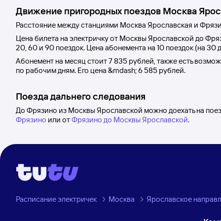
Движение пригородных поездов
Москва Ярос
Расстояние между станциями
Москва Ярославская
и
Фряз
Цена билета на электричку от
Москвы Ярославской
до
Фря
20, 60 и 90 поездок. Цена абонемента на 10 поездок (на 30 
Абонемент на месяц стоит
7
835 рублей
, также есть возмо
по рабочим дням. Его цена &mdash;
6
585 рублей
.
Поезда дальнего следования
До Фрязино из Москвы Ярославской можно доехать на пое
Фрязино
или от
Фрязино до Москвы Ярославской
.
Расписание электричек
Москва
Ярославское направ