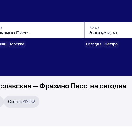
да
Когда
ищи
Москва
Сегодня
Завтра
славская — Фрязино Пасс. на сегодня
Скорые
420 ₽