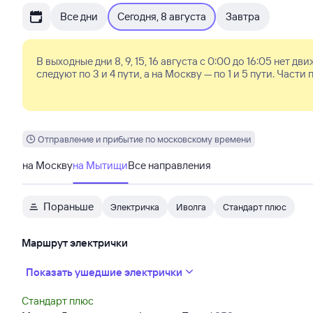
Все дни
Сегодня, 8 августа
Завтра
В выходные дни 8, 9, 15, 16 августа с 0:00 до 16:05 нет
следуют по 3 и 4 пути, а на Москву — по 1 и 5 пути. Час
поездам также отменены Москва-3, Перловская, Тайнинск
также остановка в Ростокино. Изменения в ра
Отправление и прибытие по московскому времени
на Москву
на Мытищи
Все направления
Пораньше
Электричка
Иволга
Стандарт плюс
Маршрут электрички
Показать ушедшие электрички
Стандарт плюс