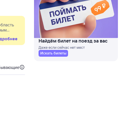
область
ьным
менена
дробнее
Найдём билет на поезд за вас
Даже если сейчас нет мест
Искать билеты
бывающие