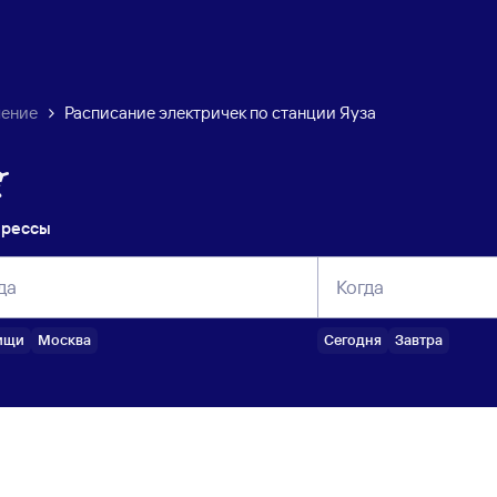
ление
Расписание электричек по станции Яуза
прессы
да
Когда
ищи
Москва
Сегодня
Завтра