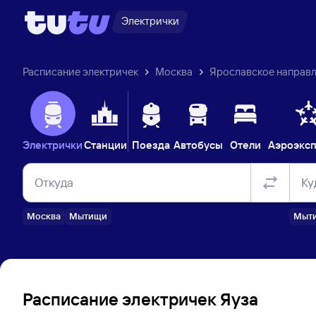
Электрички
Расписание электричек
Москва
Ярославское направ
Электрички
Станции
Поезда
Автобусы
Отели
Аэроэкс
Откуда
Ку
Москва
Мытищи
Мыт
Расписание электричек Яуза