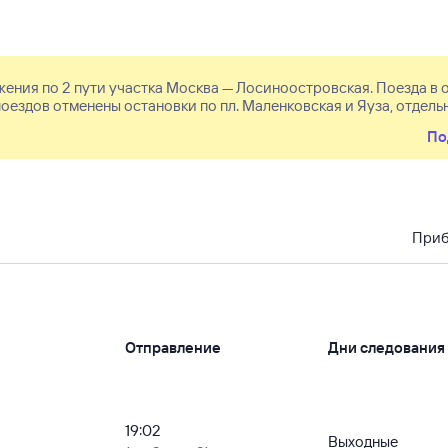
 движения по 2 пути участка Москва — Лосиноостровская. Поезда в 
ти поездов отменены остановки по пл. Маленковская и Яуза, отдел
ая, Лось. Поезду 6326 Москва (13:12) — Александров (15:27) от
По
списании учтены на Туту.ру.
При
Отправление
Дни следования
19:02
Выходные