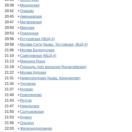
20:39
Мещерская
20:42
Очаково
20:45
Аминьевская
20:47
Матвеевская
20:50
Минская
20:53
Поклонная
20:56
Кутузовская (МЦД-4)
20:58
Москва-Сити (бывш. Тестовская, МЦД-4)
21:06
Москва Белорусская
21:10
Савёловская (МЦД-4)
21:13
Марьина Роща
21:18
Площадь трёх вокзалов (Каланчёвская)
21:22
Москва Курская
21:31
Нижегородская (бывш. Карачарово)
21:34
Чухлинка
21:37
Кусково
21:40
Новогиреево
21:43
Реутов
21:47
Никольское
21:50
Салтыковская
21:53
Кучино
21:56
Ольгино
22:03
Железнодорожная