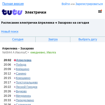
Полная версия
Войти
Зарегистрироваться
или
Электрички
Расписание электрички Апрелевка →
Захарово
на сегодня
Новый поиск
Сегодня
Завтра
Выбрать дату
Апрелевка – Захарово
№6844 А Иволга/С+
ежедневно, Иволга
20:02
Апрелевка
20:06
Победа
20:09
Крёкшино
20:12
Санино
20:15
Кокошкино
20:17
Толстопальцево
20:22
Лесной Городок
20:26
Внуково
20:29
Мичуринец
20:33
Переделкино
20:36
Солнечная