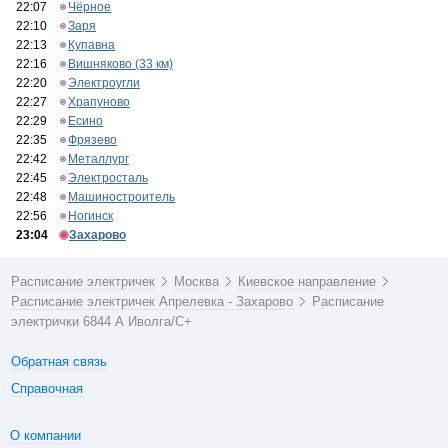
22:07
Чёрное
22:10
Заря
22:13
Купавна
22:16
Вишняково (33 км)
22:20
Электроугли
22:27
Храпуново
22:29
Есино
22:35
Фрязево
22:42
Металлург
22:45
Электросталь
22:48
Машиностроитель
22:56
Ногинск
23:04
Захарово
Расписание электричек
Москва
Киевское направление
Расписание электричек Апрелевка - Захарово
Расписание
электрички 6844 А Иволга/С+
Обратная связь
Справочная
О компании