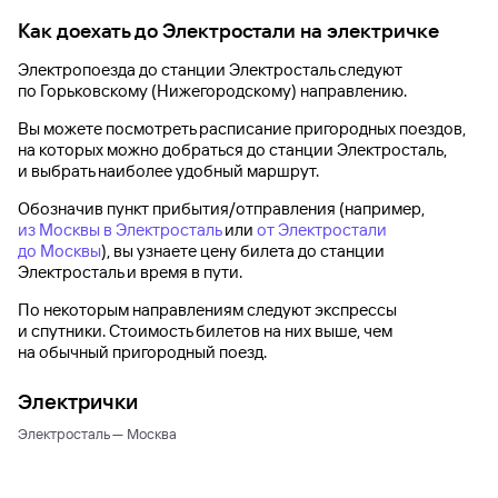
Как доехать до
Электростали
на электричке
Электропоезда до
станции Электросталь
следуют
по Горьковскому (Нижегородскому) направлению.
Вы можете посмотреть расписание пригородных поездов,
на которых можно добраться до
станции Электросталь
,
и выбрать наиболее удобный маршрут.
Обозначив пункт прибытия/отправления (например,
из Москвы в Электросталь
или
от Электростали
до Москвы
), вы узнаете цену билета до
станции
Электросталь
и время в пути.
По некоторым направлениям следуют экспрессы
и спутники. Стоимость билетов на них выше, чем
на обычный пригородный поезд.
Электрички
Электросталь — Москва