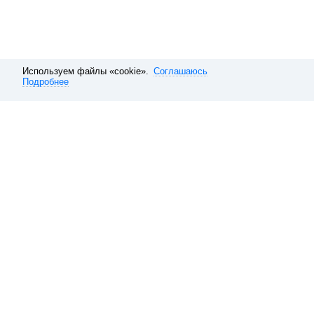
Используем файлы «cookie».
Соглашаюсь
Подробнее
Расписание электричек
Москва
Савеловское направление
Р
Обратная связь
О компании
Справочная
Наши вакансии
10 способов покупать ави
Данные, используемые на сайте 
и туристского продукта, а такж
Туристский продукт, электронн
и их стоимость указана с учет