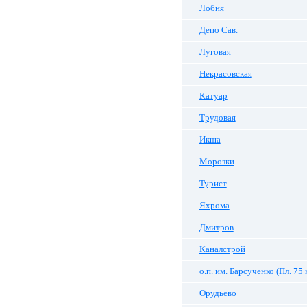
Лобня
Депо Сав.
Луговая
Некрасовская
Катуар
Трудовая
Икша
Морозки
Турист
Яхрома
Дмитров
Каналстрой
о.п. им. Барсученко (Пл. 75 
Орудьево