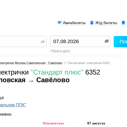
Авиабилеты
Ж/д билеты
По
00
убрать дату
лектричек Москва Савёловская - Савёлово
Расписание электрички 6352
лектрички
"Стандарт плюс"
6352
ловская → Савёлово
ца
ральная ППК"
дневно
Фактическое
07 августа