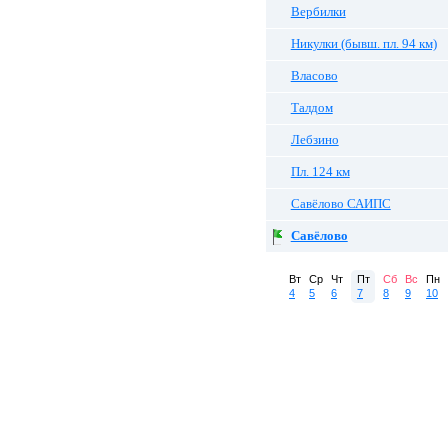
Вербилки
Никулки (бывш. пл. 94 км)
Власово
Талдом
Лебзино
Пл. 124 км
Савёлово САИПС
Савёлово
Вт
Ср
Чт
Пт
Сб
Вс
Пн
4
5
6
7
8
9
10