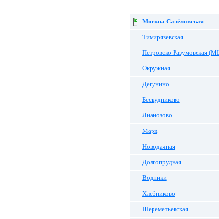
Москва Савёловская
Тимирязевская
Петровско-Разумовская (М
Окружная
Дегунино
Бескудниково
Лианозово
Марк
Новодачная
Долгопрудная
Водники
Хлебниково
Шереметьевская