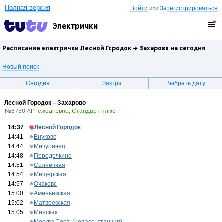
Полная версия
Войти
Зарегистрироваться
или
Электрички
Расписание электрички Лесной Городок →
Захарово
на сегодня
Новый поиск
Сегодня
Завтра
Выбрать дату
Лесной Городок – Захарово
№6758 АР
ежедневно, Стандарт плюс
14:37
Лесной Городок
14:41
Внуково
14:44
Мичуринец
14:48
Переделкино
14:51
Солнечная
14:54
Мещерская
14:57
Очаково
15:00
Аминьевская
15:02
Матвеевская
15:05
Минская
—
Москва Сорт. (непасс. станция)