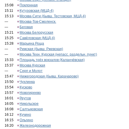
15:08
Поклонная
15:11
Кутузовская (МЦД-4)
15:13
Москва-Сити (бывш. Тестовская, МЦД-4)
—
Москва-Тов-Смоленск.
—
Беговая
15:21
Москва Белорусская
15:25
Савёловская (МЦД-4)
15:28
Марьина Роща
—
Рижская (бывш. Ржевская)
—
Москва Техн. Курская (непасс. раздельн. пункт)
15:33
Площадь трёх вокзалов (Каланчёвская)
15:37
Москва Курская
—
Серп и Молот
15:47
Нижегородская (бывш. Карачарово)
15:50
Чухлинка
15:54
Кусково
15:57
Новогиреево
16:01
Реутов
16:05
Никольское
16:08
Салтыковская
16:12
Кучино
16:15
Ольгино
16:20
Железнодорожная