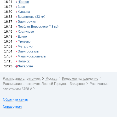
16:24
Чёрное
16:27
Заря
16:30
Купавна
16:33
Вишняково (33 км)
16:37
Электроугли
16:42
Посёлок Воровского (43 км)
16:45
Храпуново
16:48
Есино
16:54
Фрязево
17:01
Металлург
17:04
Электросталь
17:07
Машиностроитель
17:15
Ногинск
17:23
Захарово
Расписание электричек
Москва
Киевское направление
Расписание электричек Лесной Городок - Захарово
Расписание
электрички 6758 АР
Обратная связь
Справочная