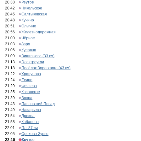
20:38
Реутов
20:42
Никольское
20:45
Салтыковская
20:48
Кучино
20:51
Ольгино
20:56
Железнодорожная
21:00
Чёрное
21:03
Заря
21:06
Купавна
21:09
Вишняково (33 км)
21:13
Электроугли
21:18
Посёлок Воровского (43 км)
21:22
Храпуново
21:24
Есино
21:29
Фрязево
21:35
Казанское
21:39
Вохна
21:43
Павловский Посад
21:49
Назарьево
21:54
Дрезна
21:58
Кабаново
22:01
Пл. 87 км
22:05
Орехово-Зуево
22:10
Крутое