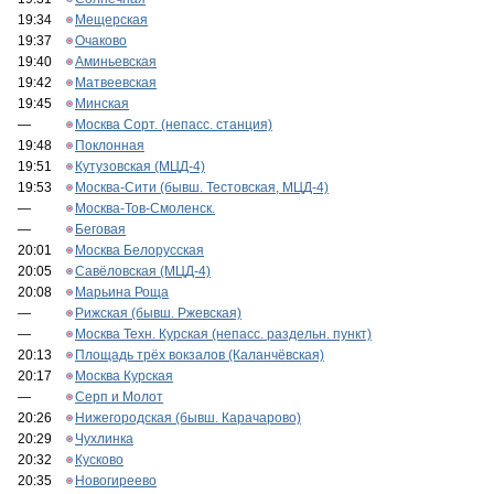
19:34
Мещерская
19:37
Очаково
19:40
Аминьевская
19:42
Матвеевская
19:45
Минская
—
Москва Сорт. (непасс. станция)
19:48
Поклонная
19:51
Кутузовская (МЦД-4)
19:53
Москва-Сити (бывш. Тестовская, МЦД-4)
—
Москва-Тов-Смоленск.
—
Беговая
20:01
Москва Белорусская
20:05
Савёловская (МЦД-4)
20:08
Марьина Роща
—
Рижская (бывш. Ржевская)
—
Москва Техн. Курская (непасс. раздельн. пункт)
20:13
Площадь трёх вокзалов (Каланчёвская)
20:17
Москва Курская
—
Серп и Молот
20:26
Нижегородская (бывш. Карачарово)
20:29
Чухлинка
20:32
Кусково
20:35
Новогиреево