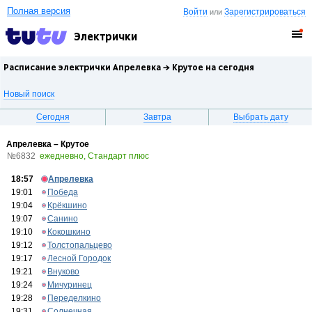
Полная версия
Войти
Зарегистрироваться
или
Электрички
Расписание электрички Апрелевка →
Крутое
на сегодня
Новый поиск
Сегодня
Завтра
Выбрать дату
Апрелевка – Крутое
№6832
ежедневно, Стандарт плюс
18:57
Апрелевка
19:01
Победа
19:04
Крёкшино
19:07
Санино
19:10
Кокошкино
19:12
Толстопальцево
19:17
Лесной Городок
19:21
Внуково
19:24
Мичуринец
19:28
Переделкино
19:31
Солнечная