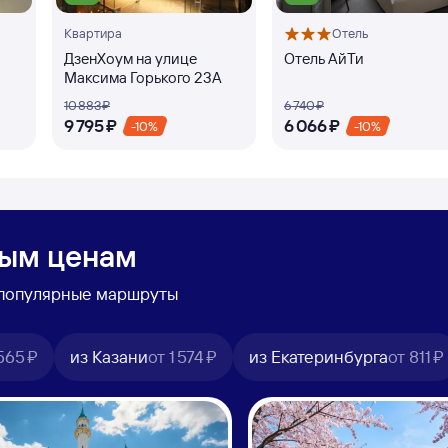
Квартира
Отель
ДзенХоум на улице
Отель АйТи
Максима Горького 23А
10 ⁠883 ⁠₽
6 ⁠740 ⁠₽
9 ⁠795 ⁠₽
6 ⁠066 ⁠₽
-10%
-10%
ным ценам
ь популярные маршруты
565 ⁠₽
из Казани
от
1 ⁠574 ⁠₽
из Екатеринбурга
от
811 ⁠₽