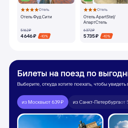
Отель
Отель
Отель Фуд Сити
Отель ApartStel/
АпартСтель
5 ⁠162 ⁠₽
6 ⁠372 ⁠₽
4 ⁠646 ⁠₽
5 ⁠735 ⁠₽
-10%
-10%
Билеты на поезд по выгод
Выберите, откуда хотите поехать, чтобы увидет
из Москвы
от
639 ⁠₽
из Санкт-Петербурга
от