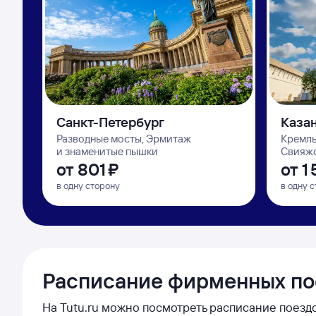
Санкт-Петербург
Каза
Разводные мосты, Эрмитаж
Кремль
и знаменитые пышки
Свияжс
от
801 ⁠₽
от
1 
в одну сторону
в одну 
Расписание фирменных п
На Tutu.ru можно посмотреть расписание поездо