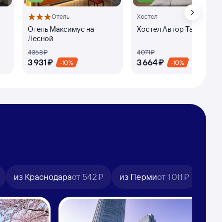
Отель
Хостел
Отель Максимус на
Хостел Автор Таганка
Лесной
4 ⁠368 ⁠₽
4 ⁠071 ⁠₽
3 ⁠931 ⁠₽
3 ⁠664 ⁠₽
-10%
-10%
из Краснодара
от
542 ⁠₽
из Перми
от
1 ⁠011 ⁠₽
из 