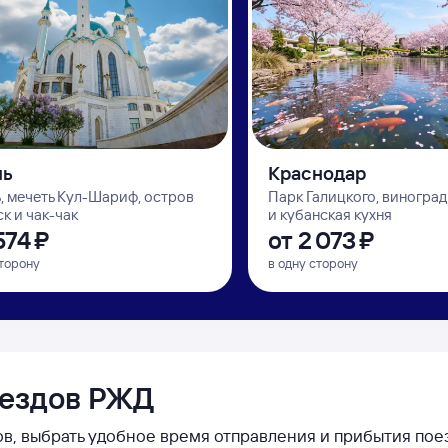
нь
Краснодар
, мечеть Кул-Шариф, остров
Парк Галицкого, виногра
к и чак-чак
и кубанская кухня
⁠574 ⁠₽
от
2 ⁠073 ⁠₽
сторону
в одну сторону
оездов РЖД
в, выбрать удобное время отправления и прибытия поез