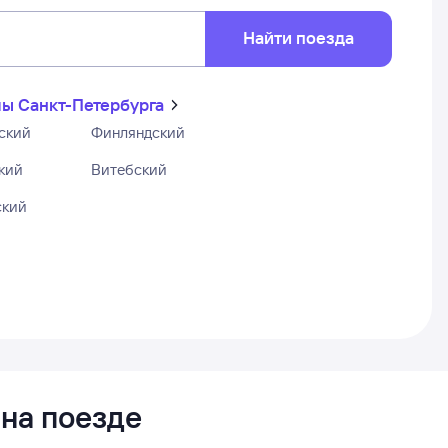
Найти поезда
ы Санкт-Петербурга
ский
Финляндский
кий
Витебский
ский
 на поезде