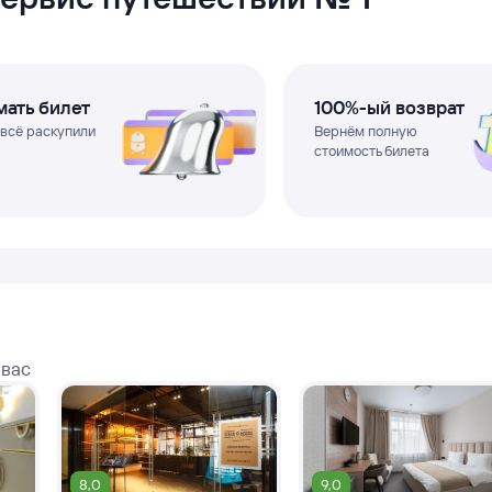
ать билет
100%-ый возврат
 всё раскупили
Вернём полную
стоимость билета
 вас
8,0
9,0