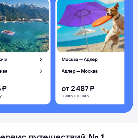
очи
Москва — Адлер
ква
Адлер — Москва
 ⁠₽
от
2 ⁠487 ⁠₽
у
в одну сторону
сервис путешествий № 1