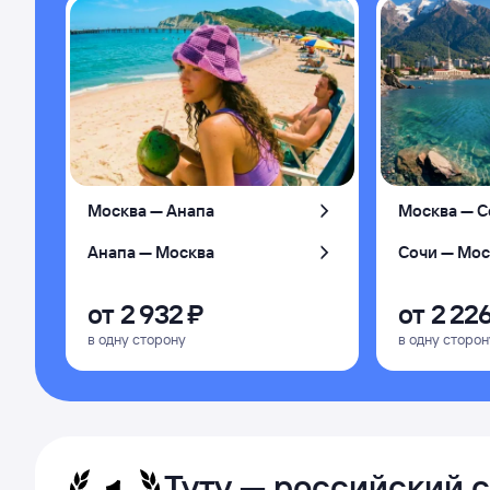
Москва — Анапа
Москва — С
Анапа — Москва
Сочи — Мос
от
2 ⁠932 ⁠₽
от
2 ⁠226
в одну сторону
в одну сторон
Туту — российский 