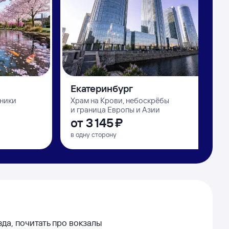
Екатеринбург
дники
Храм на Крови, небоскрёбы
и граница Европы и Азии
от
3 ⁠145 ⁠₽
в одну сторону
да, почитать про вокзалы