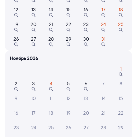
12
13
14
15
16
17
18
144М
Проходящий
7,2
19
20
21
22
23
24
25
1 д 17 ч 1 м в пути
01:39
18:40
26
27
28
29
30
31
Москва Белорусская
Мурманск
Москва
из Смоленска Центрального
Ноябрь 2026
Дни следования
ближайшие: 8, 10, 11 августа
Маршрут
1
Плацкарт
Купе
2
3
4
5
6
7
8
от
3 ⁠994 ⁠₽
от
4 ⁠305 ⁠₽
Выберите дату
9
10
11
12
13
14
15
16
17
18
19
20
21
22
293С
Проходящий
7,7
23
24
25
26
27
28
29
1 д 12 ч 34 м в пути
04:06
16:40