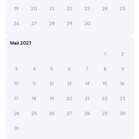
19
20
21
22
23
24
25
Найдём билет на поезд за вас
Даже если сейчас нет мест
26
27
28
29
30
Искать билеты
Май 2027
1
2
Отели в Мурманске
Все
Путешественникам нравятся эти варианты
3
4
5
6
7
8
9
10
11
12
13
14
15
16
7,8
8,8
17
18
19
20
21
22
23
Отель
Отель
Отель
24
25
26
27
28
29
30
Пилигрим
AZIMUT Сити Отель
Murm
31
1 ⁠500 ⁠₽
11 ⁠000 ⁠₽
7 ⁠450