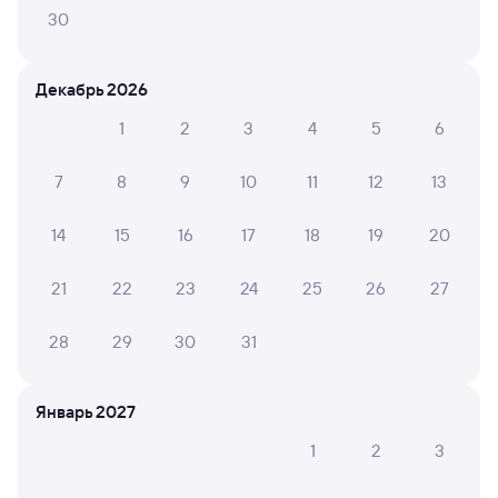
30
Москва ВК Восточный
Мурманск
Москва
из Анапы
Декабрь 2026
Дни следования
ближайшие: 8, 9, 10 августа
Маршрут
1
2
3
4
5
6
Плацкарт
Купе
7
8
9
10
11
12
13
от
5 ⁠437 ⁠₽
от
5 ⁠756 ⁠₽
Выберите дату
14
15
16
17
18
19
20
21
22
23
24
25
26
27
Суперцены на билеты
В разделе приложения
28
29
30
31
«Это выгодно!»
Скачать приложение
Январь 2027
092А
7,8
1
2
3
1 д 13 ч в пути