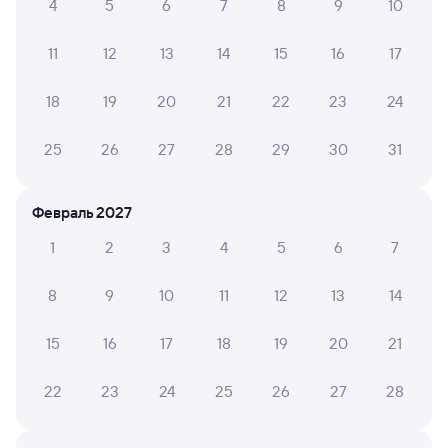
20:10
09:10
4
5
6
7
8
9
10
Москва Октябрьская
Мурманск
11
12
13
14
15
16
17
Москва
Дни следования
ближайшие: 8, 9, 10 августа
Маршрут
18
19
20
21
22
23
24
Плацкарт
Купе
25
26
27
28
29
30
31
от
3 ⁠994 ⁠₽
от
6 ⁠296 ⁠₽
Выберите дату
Февраль 2027
Самый быстрый
1
2
3
4
5
6
7
226С
Проходящий
7,3
8
9
10
11
12
13
14
1 д 9 ч 5 м в пути
22:38
07:43
15
16
17
18
19
20
21
Москва ВК Восточный
Мурманск
Москва
22
23
24
25
26
27
28
из Адлера
Дни следования
ближайшие: 9, 11, 13 августа
Маршрут