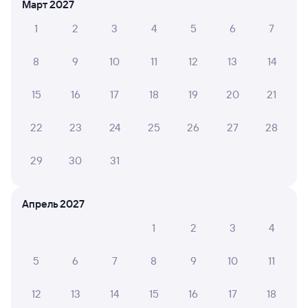
Март 2027
Плацкарт
Купе
СВ
1
2
3
4
5
6
7
от
5 ⁠437 ⁠₽
от
8 ⁠843 ⁠₽
от
20 ⁠027 ⁠₽
Выберите дату
8
9
10
11
12
13
14
Самый быстрый
15
16
17
18
19
20
21
286С
Проходящий
7,4
22
23
24
25
26
27
28
1 д 9 ч 5 м в пути
22:38
07:43
29
30
31
Москва ВК Восточный
Мурманск
Москва
из Новороссийска
Апрель 2027
Дни следования
ближайшие: 8, 10, 12 августа
Маршрут
1
2
3
4
Плацкарт
Купе
5
6
7
8
9
10
11
от
5 ⁠437 ⁠₽
от
6 ⁠953 ⁠₽
Выберите дату
12
13
14
15
16
17
18