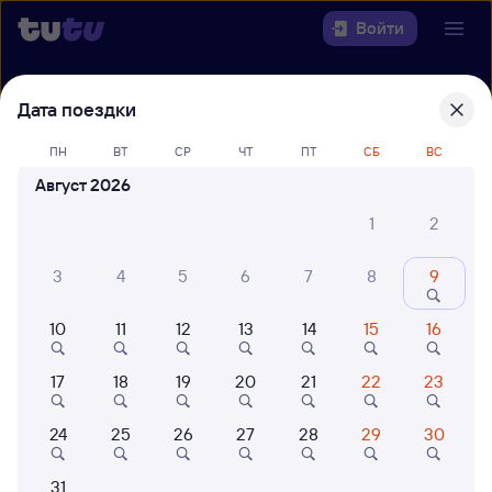
Войти
Выберите день, чтобы найти
ж/д
Дата поездки
билеты Москва — Мурманск
ПН
ВТ
СР
ЧТ
ПТ
СБ
ВС
Откуда
Август 2026
1
2
Куда
3
4
5
6
7
8
9
Когда
10
11
12
13
14
15
16
Кто едет
17
18
19
20
21
22
23
Найти поезда
24
25
26
27
28
29
30
31