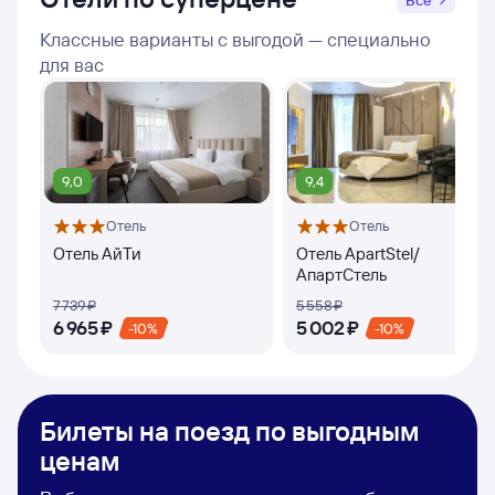
Все
Классные варианты с выгодой — специально
для вас
9,0
9,4
Отель
Отель
Отель АйТи
Отель ApartStel/
АпартСтель
7 ⁠739 ⁠₽
5 ⁠558 ⁠₽
6 ⁠965 ⁠₽
5 ⁠002 ⁠₽
-10%
-10%
Билеты на поезд по выгодным
ценам