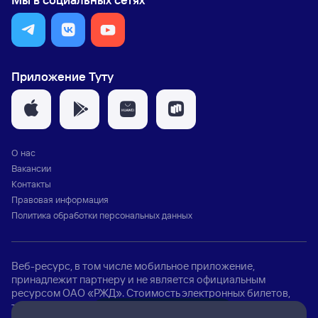
Приложение Туту
О нас
Вакансии
Контакты
Правовая информация
Политика обработки персональных данных
Веб-ресурс, в том числе мобильное приложение,
принадлежит партнеру и не является официальным
ресурсом ОАО «РЖД». Стоимость электронных билетов,
талонов, электронных перевозочных документов, услуг
Д
ж
а
р
в
е
л
з
н
а
е
т
в
с
ё
п
р
о