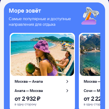
Море зовёт
Самые популярные и доступные
направления для отдыха
Москва — Анапа
Москва — Соч
Анапа — Москва
Сочи — Москв
от
2 ⁠932 ⁠₽
от
2 ⁠226 ⁠
в одну сторону
в одну сторону