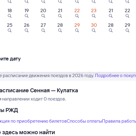
18
19
20
21
22
23
21
22
25
26
27
28
29
30
28
29
Нет рейсов по этому
ртира
Квартира
Коттеджи, дома
Измените место отправления или при
тная
Уютная студия в
Дом художника
другой транспо
нокомнатная
самом центре
артира
города
ите дату
00 ⁠₽
2 ⁠500 ⁠₽
13 ⁠000 ⁠₽
 маршрут рейсов РЖД из Сенной в Кулатку. Обратите внимание, 
е расписание движения поездов в 2026 году.
Подробнее о покуп
асписание Сенная — Кулатка
м направлении ходит 0 поездов.
ты РЖД
кция по приобретению билетов
Способы оплаты
Правила работ
 здесь можно найти