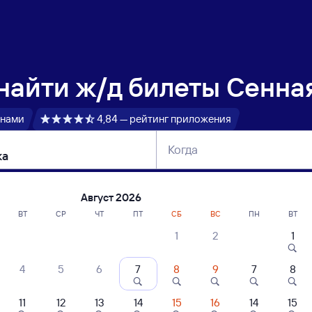
 найти
ж/д билеты Сенная
 нами
4,84 — рейтинг приложения
Когда
тербург
Москва
Сегодня
Завтра
Август 2026
ВТ
СР
ЧТ
ПТ
СБ
ВС
ПН
ВТ
1
2
1
сание поездов Сенная — Кулатка
4
5
6
7
8
9
7
8
11
12
13
14
15
16
14
15