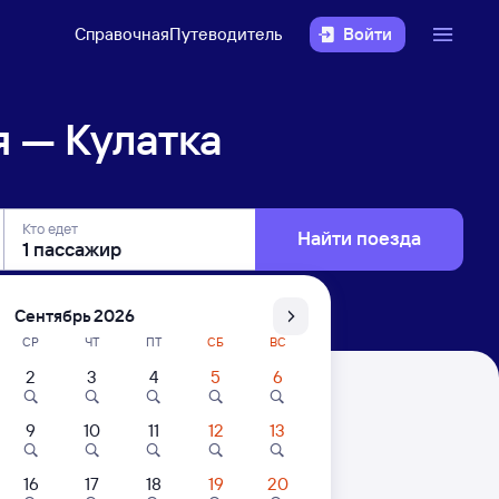
Справочная
Путеводитель
Войти
 — Кулатка
Кто едет
Найти поезда
Сентябрь 2026
СР
ЧТ
ПТ
СБ
ВС
2
3
4
5
6
9
10
11
12
13
16
17
18
19
20