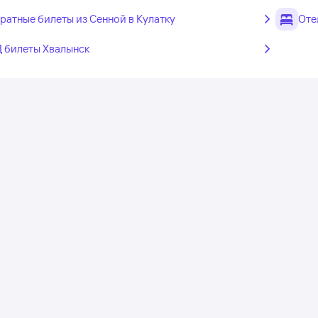
ратные билеты из Сенной в Кулатку
Оте
 билеты Хвалынск