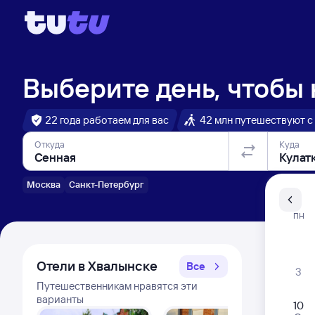
Выберите день, чтобы
22 года работаем для вас
42 млн путешествуют с
Откуда
Куда
Москва
Санкт-Петербург
Санкт-Пе
ПН
Распи
Отели в Хвалынске
Все
3
Путешественникам нравятся эти
варианты
10