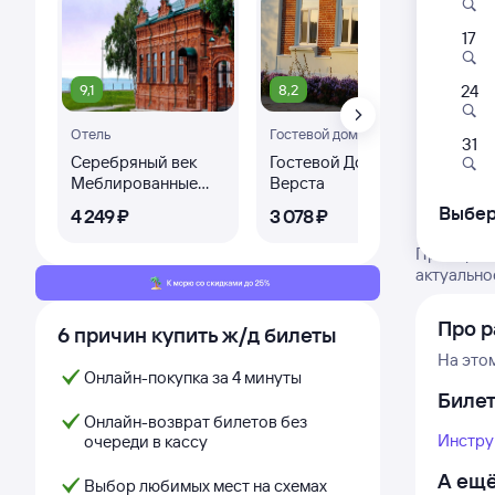
17
9,1
8,2
24
Отель
Гостевой дом
Ква
31
Серебряный век
Гостевой Дом
Ую
Меблированные
Верста
од
комнаты
кв
Выбер
4 ⁠249 ⁠₽
3 ⁠078 ⁠₽
1 ⁠5
Проверьте
актуально
Про р
6 причин купить ж/д билеты
На это
Онлайн-покупка за 4 минуты
Биле
Онлайн-возврат билетов без
Инстру
очереди в кассу
А ещё
Выбор любимых мест на схемах