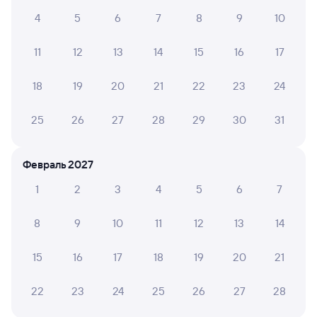
18 ч 48 м в пути
03:30
22:18
4
5
6
7
8
9
10
Минеральные Воды
Россошь
из Кисловодска
в Самару
11
12
13
14
15
16
17
Дни следования
Маршрут
18
19
20
21
22
23
24
ближайшие: 26, 30 сентября, 4 октября
25
26
27
28
29
30
31
Плацкарт
Купе
СВ
от
3 ⁠202 ⁠₽
от
3 ⁠473 ⁠₽
от
13 ⁠599 ⁠₽
Выберите дату
Февраль 2027
1
2
3
4
5
6
7
251С
Проходящий
8,1
8
9
10
11
12
13
14
18 ч 38 м в пути
07:51
02:29
15
16
17
18
19
20
21
Минеральные Воды
Россошь
из Владикавказа
в Санкт-Петербург-Главн.
22
23
24
25
26
27
28
Дни следования
ближайшие: 8, 10, 12 августа
Маршрут