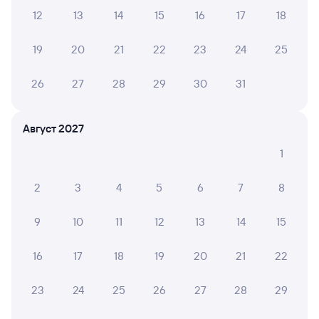
12
13
14
15
16
17
18
Выберите дату
19
20
21
22
23
24
25
137С
Проходящий
8,8
26
27
28
29
30
31
16 ч 31 м в пути
19:56
12:27
Август 2027
Минеральные Воды
Россошь
из Кисловодска
в Нижний Новгород Моск.
1
Дни следования
ближайшие: 3, 5, 9 октября
Маршрут
2
3
4
5
6
7
8
Плацкарт
Купе
СВ
от
3 ⁠202 ⁠₽
от
4 ⁠264 ⁠₽
от
11 ⁠728 ⁠₽
9
10
11
12
13
14
15
Выберите дату
16
17
18
19
20
21
22
Самый быстрый
Фирменный
23
24
25
26
27
28
29
003С
Кавказ (двухэтажный)
Проходящий
9,1