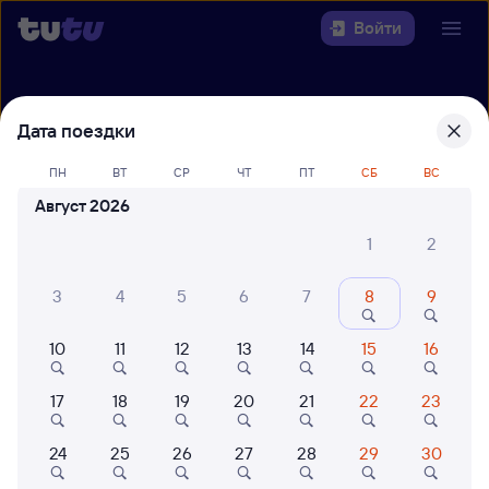
Войти
Выберите день, чтобы найти
ж/д
Дата поездки
билеты Минеральные Воды —
Россошь
ПН
ВТ
СР
ЧТ
ПТ
СБ
ВС
Август 2026
Откуда
1
2
Куда
3
4
5
6
7
8
9
Когда
10
11
12
13
14
15
16
Кто едет
17
18
19
20
21
22
23
Найти поезда
24
25
26
27
28
29
30