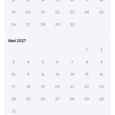
143Й
Проходящий
7,8
19
20
21
22
23
24
25
14 ч 3 м в пути
13:00
03:03
26
27
28
29
30
Минеральные Воды
Россошь
из Кисловодска
в Москву Павелецкую
Май 2027
Дни следования
ближайшие: 8, 9, 10 августа
Маршрут
1
2
Плацкарт
Купе
3
4
5
6
7
8
9
от
2 ⁠584 ⁠₽
от
3 ⁠921 ⁠₽
10
11
12
13
14
15
16
Выберите дату
17
18
19
20
21
22
23
049С
Проходящий
7,5
24
25
26
27
28
29
30
15 ч 20 м в пути
15:51
07:11
31
Минеральные Воды
Россошь