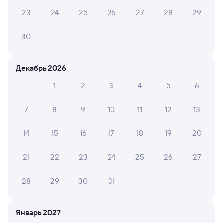
Фирменный
23
24
25
26
27
28
29
126Я
Шексна
Проходящий
8,9
1 ч 3 м в пути
30
00:46
01:49
Данилов
Ярославль-Главный
Декабрь 2026
из Череповца-1
Ярославль
в Москву Ярославскую
1
2
3
4
5
6
Дни следования
ближайшие: 7, 8, 9 августа
Маршрут
7
8
9
10
11
12
13
Плацкарт
Купе
от
1 ⁠130 ⁠₽
от
1 ⁠659 ⁠₽
14
15
16
17
18
19
20
Выберите дату
21
22
23
24
25
26
27
28
29
30
31
Найдём билет на поезд за вас
Даже если сейчас нет мест
Январь 2027
Искать билеты