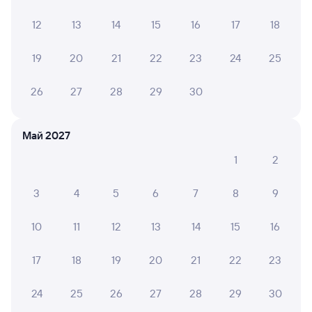
Плацкарт
Купе
СВ
12
13
14
15
16
17
18
от
1 ⁠507 ⁠₽
от
1 ⁠736 ⁠₽
от
4 ⁠102 ⁠₽
19
20
21
22
23
24
25
Выберите дату
26
27
28
29
30
Фирменный
021Н
Полярная Стрела
Проходящий
8,1
Май 2027
1 ч 4 м в пути
05:05
06:09
1
2
Данилов
Ярославль-Главный
из Лабытнанги
Ярославль
3
4
5
6
7
8
9
в Москву Ярославскую
Дни следования
ближайшие: 7, 9, 11 августа
Маршрут
10
11
12
13
14
15
16
Плацкарт
Купе
17
18
19
20
21
22
23
от
1 ⁠130 ⁠₽
от
2 ⁠013 ⁠₽
24
25
26
27
28
29
30
Выберите дату