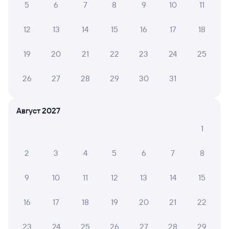
5
6
7
8
9
10
11
Данилов
Ярославль-Главный
из Мурманска
Ярославль
12
13
14
15
16
17
18
в Саратов-1 Пасс.
Дни следования
ближайшие: 9, 16, 23 августа
Маршрут
19
20
21
22
23
24
25
Плацкарт
Купе
26
27
28
29
30
31
от
1 ⁠507 ⁠₽
от
1 ⁠777 ⁠₽
Выберите дату
Август 2027
1
375Я
Проходящий
7,1
2
3
4
5
6
7
8
1 ч 3 м в пути
11:08
12:11
9
10
11
12
13
14
15
Данилов
Ярославль-Главный
из Воркуты
Ярославль
16
17
18
19
20
21
22
в Москву Ярославскую
Дни следования
ближайшие: 7, 8, 9 августа
Маршрут
23
24
25
26
27
28
29