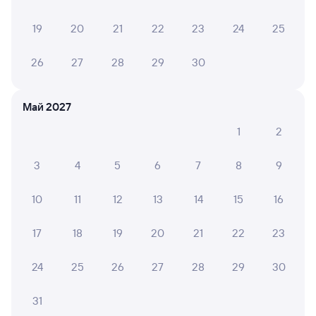
375Я
Проходящий
7,1
19
20
21
22
23
24
25
5 ч 50 м в пути
11:08
16:58
26
27
28
29
30
Данилов
Москва Ярославская
из Воркуты
Москва
Май 2027
Дни следования
ближайшие: 8, 9, 10 августа
Маршрут
1
2
Плацкарт
Купе
от
1 ⁠648 ⁠₽
от
2 ⁠463 ⁠₽
3
4
5
6
7
8
9
Выберите дату
10
11
12
13
14
15
16
17
18
19
20
21
22
23
015Я
Проходящий
7,7
24
25
26
27
28
29
30
5 ч 14 м в пути
12:24
17:38
31
Данилов
Москва Ярославская
из Архангельска Города
Москва