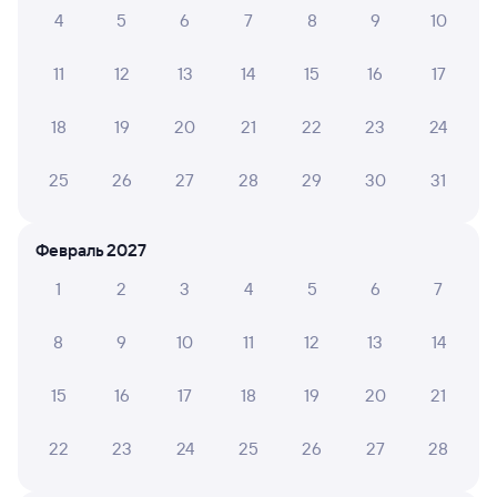
5 ч 9 м в пути
05:05
10:14
4
5
6
7
8
9
10
Данилов
Москва Ярославская
11
12
13
14
15
16
17
из Лабытнанги
Москва
Дни следования
ближайшие: 9, 11, 13 августа
Маршрут
18
19
20
21
22
23
24
Плацкарт
Купе
25
26
27
28
29
30
31
от
1 ⁠842 ⁠₽
от
2 ⁠765 ⁠₽
Выберите дату
Февраль 2027
1
2
3
4
5
6
7
209М
Проходящий
6,8
8
9
10
11
12
13
14
5 ч 9 м в пути
05:05
10:14
15
16
17
18
19
20
21
Данилов
Москва Ярославская
из Лабытнанги
Москва
22
23
24
25
26
27
28
Дни следования
ближайшие: 8, 10, 12 августа
Маршрут