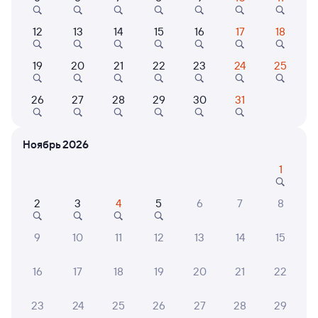
Выберите дату
12
13
14
15
16
17
18
Фирменный
19
20
21
22
23
24
25
041М
Скорый
Проходящий
8,9
5 ч 25 м в пути
26
27
28
29
30
31
04:18
09:43
Данилов
Москва Ярославская
Ноябрь 2026
из Воркуты
Москва
1
Дни следования
ближайшие: 8, 9, 10 августа
Маршрут
2
3
4
5
6
7
8
Плацкарт
Купе
от
1 ⁠842 ⁠₽
от
3 ⁠090 ⁠₽
9
10
11
12
13
14
15
Выберите дату
16
17
18
19
20
21
22
Фирменный
129Г
Проходящий
9,1
23
24
25
26
27
28
29