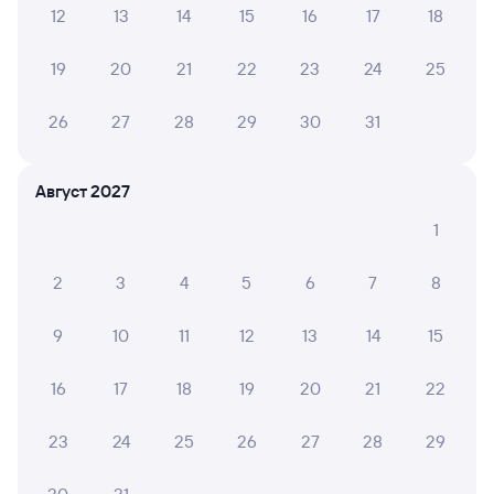
Выберите дату
12
13
14
15
16
17
18
19
20
21
22
23
24
25
067Ы
Проходящий
7,5
26
27
28
29
30
31
5 ч 9 м в пути
12:34
17:43
Данилов
Москва Ярославская
Август 2027
из Абакана
Москва
1
Дни следования
ближайшие: 8, 10, 12 августа
Маршрут
2
3
4
5
6
7
8
Плацкарт
Купе
от
1 ⁠848 ⁠₽
от
2 ⁠214 ⁠₽
9
10
11
12
13
14
15
Выберите дату
16
17
18
19
20
21
22
Фирменный
23
24
25
26
27
28
29
069Ь
Проходящий
9,2
5 ч 47 м в пути