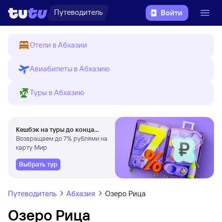
Путеводитель
Войти
Отели в Абхазии
Авиабилеты в Абхазию
Туры в Абхазию
Кешбэк на туры до конца
августа
Возвращаем до 7% рублями на
карту Мир
Выбрать тур
Путеводитель
Абхазия
Озеро Рица
Озеро Рица