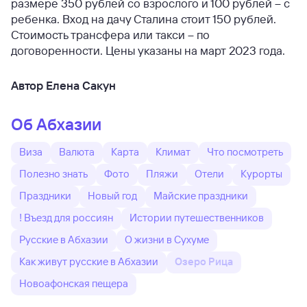
размере 350 рублей со взрослого и 100 рублей – с
ребенка. Вход на дачу Сталина стоит 150 рублей.
Стоимость трансфера или такси – по
договоренности. Цены указаны на март 2023 года.
Автор Елена Сакун
Об Абхазии
Виза
Валюта
Карта
Климат
Что посмотреть
Полезно знать
Фото
Пляжи
Отели
Курорты
Праздники
Новый год
Майские праздники
! Въезд для россиян
Истории путешественников
Русские в Абхазии
О жизни в Сухуме
Как живут русские в Абхазии
Озеро Рица
Новоафонская пещера