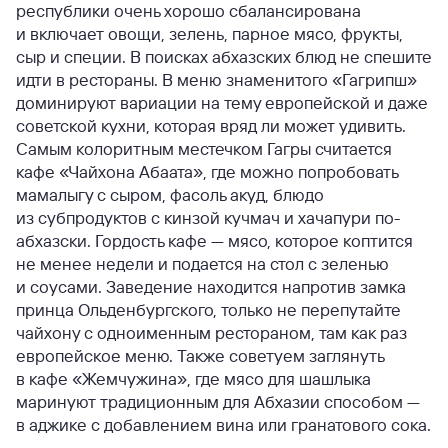
республики очень хорошо сбалансирована
и включает овощи, зелень, парное мясо, фрукты,
сыр и специи. В поисках абхазских блюд не спешите
идти в рестораны. В меню знаменитого «Гагрипш»
доминируют вариации на тему европейской и даже
советской кухни, которая вряд ли может удивить.
Самым колоритным местечком Гагры считается
кафе «Чайхона Абаата», где можно попробовать
мамалыгу с сыром, фасоль акуд, блюдо
из субпродуктов с кинзой кучмач и хачапури по-
абхазски. Гордость кафе — мясо, которое коптится
не менее недели и подается на стол с зеленью
и соусами. Заведение находится напротив замка
принца Ольденбургского, только не перепутайте
чайхону с одноименным рестораном, там как раз
европейское меню. Также советуем заглянуть
в кафе «Жемчужина», где мясо для шашлыка
маринуют традиционным для Абхазии способом —
в аджике с добавлением вина или гранатового сока.