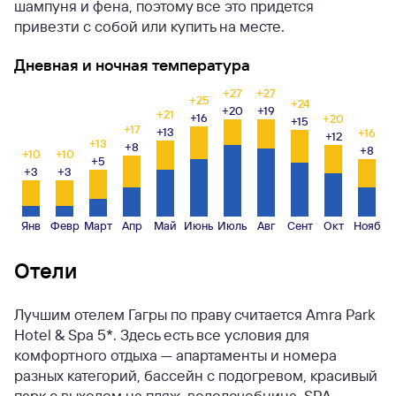
шампуня и фена, поэтому все это придется
привезти с собой или купить на месте.
Дневная и ночная температура
+27
+27
+25
+24
+20
+19
+21
+16
+20
+15
+17
+13
+16
+12
+13
+8
+8
+10
+10
+5
+3
+3
Янв
Февр
Март
Апр
Май
Июнь
Июль
Авг
Сент
Окт
Нояб
Отели
Лучшим отелем Гагры по праву считается Amra Park
Hotel & Spa 5*. Здесь есть все условия для
комфортного отдыха — апартаменты и номера
разных категорий, бассейн с подогревом, красивый
парк с выходом на пляж, водолечебница, SPA-