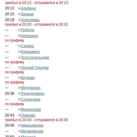
прибыл в 20:12 - отправился в 20:13
20:12
Алабино
20:15
Дачная
20:19
Апрелевка
прибыл в 20:20 - отправился в 20:21
—
Победа
—
Крёкшино
по графику
—
Санино
—
Кокошкино
—
Толстопальцево
по графику
—
Лесной Городок
по графику
—
Внуково
по графику
—
Мичуринец
20:36
Переделкино
—
Солнечная
по графику
—
Мещерская
20:43
Очаково
прибыл в 20:43 - отправился в 20:45
20:46
Аминьевская
—
Матвеевская