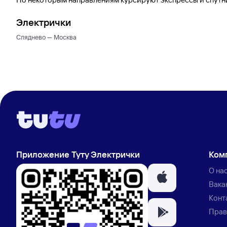
Электрички
Сляднево — Москва
Приложение Туту Электрички
Ком
О на
Вака
Конт
Прав