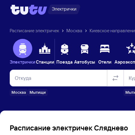
Электрички
Расписание электричек
Москва
Киевское направлен
Электрички
Станции
Поезда
Автобусы
Отели
Аэроэкс
Откуда
Ку
Москва
Мытищи
Мыт
Расписание электричек Сляднево