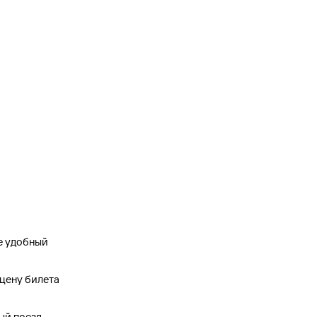
ее удобный
 цену билета
ый поезд.