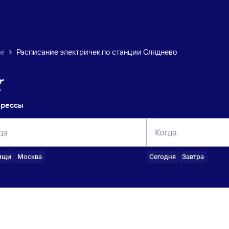
ие
Расписание электричек по станции Сляднево
прессы
да
Когда
ищи
Москва
Сегодня
Завтра