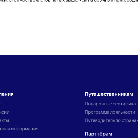
пания
Путешественникам
с
Подарочные сертифика
нсии
Программа лояльности
акты
Путеводитель по страна
овая информация
Партнёрам