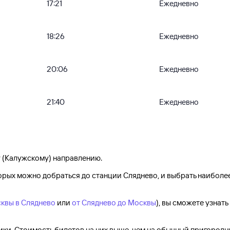
17:21
Ежедневно
18:26
Ежедневно
20:06
Ежедневно
21:40
Ежедневно
 (Калужскому) направлению.
торых можно добраться до
станции Сляднево
, и выбрать наибол
квы в Сляднево
или
от Сляднево до Москвы
), вы сможете узнать
ки. Стоимость билетов на них выше, чем на обычный пригородн