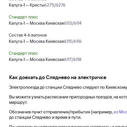
Калуга-1 — Кресты
6275/6276
Стандарт плюс
Калуга-1 — Москва Киевская
6113/6114
Состав 4-6 вагонов
Калуга-1 — Москва Киевская
6115/6116
Стандарт плюс
Калуга-1 — Москва Киевская
6117/6118
Как доехать до
Сляднево
на электричке
Электропоезда до
станции Сляднево
следуют по Киевскому
Вы можете узнать расписание пригородных поездов, на ко
маршрут.
Обозначив пункт отправления/прибытия (например,
из Мос
до
станции Сляднево
и время в пути.
По некоторым направлениям курсируют экспрессы и спутни